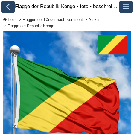
Flagge der Republik Kongo • foto • beschreibung 🏁 FlagsSite.com
Heim
Flaggen der Länder nach Kontinent
Afrika
Flagge der Republik Kongo
Alle Flaggen
Flaggen der Länder
nach Kontinent
Flaggen von
Organisationen
Flaggen der LGBT-
Community
Historische Flaggen