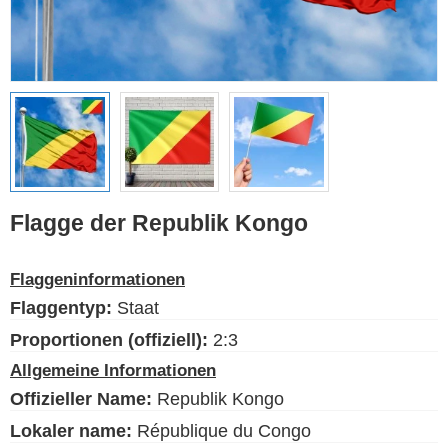
Ethnische Flaggen
Flaggen der USA
(Bundesstaaten)
Deutsch
Sprache
Flagge der Republik Kongo
Über uns
Flaggeninformationen
Der Blog
Flaggentyp:
Staat
Bitte unterstützen Sie diese
Site mit einer kleinen Spende
Proportionen (offiziell):
2:3
Allgemeine Informationen
Offizieller Name:
Republik Kongo
Lokaler name:
République du Congo