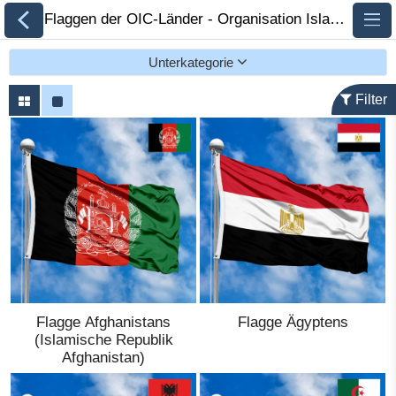
Flaggen der OIC-Länder - Organisation Islamische Zusammenarbeit 🏁 FlagsSite.com
Unterkategorie
Filter
Alle Flaggen
Flaggen der Länder
nach Kontinent
Flaggen von
Organisationen
Flagge Afghanistans
Flagge Ägyptens
Flaggen der LGBT-
(Islamische Republik
Community
Afghanistan)
Historische Flaggen