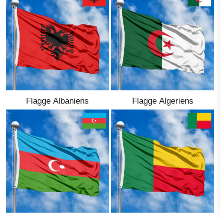
Ethnische Flaggen
Flaggen der USA
(Bundesstaaten)
Deutsch
Sprache
Flagge Albaniens
Flagge Algeriens
Über uns
Der Blog
Bitte unterstützen Sie diese
Site mit einer kleinen Spende