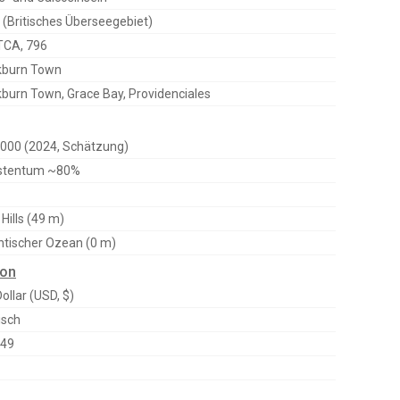
 (Britisches Überseegebiet)
TCA, 796
kburn Town
burn Town, Grace Bay, Providenciales
000 (2024, Schätzung)
istentum ~80%
 Hills (49 m)
ntischer Ozean (0 m)
ion
ollar (USD, $)
isch
649