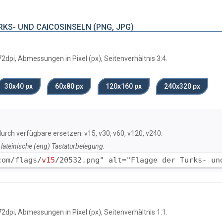
KS- UND CAICOSINSELN (PNG, JPG)
2dpi, Abmessungen in Pixel (px), Seitenverhältnis 3:4.
30х40 px
60х80 px
120x160 px
240x320 px
durch verfügbare ersetzen: v15, v30, v60, v120, v240.
lateinische (eng) Tastaturbelegung.
com/flags/
v15
/20532.png" alt="Flagge der Turks- un
2dpi, Abmessungen in Pixel (px), Seitenverhältnis 1:1.