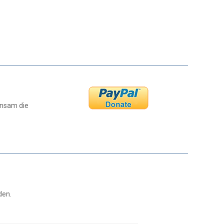
insam die
den.