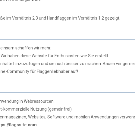
ße im Verhältnis 2:3 und Handflaggen im Verhältnis 1:2 gezeigt.
insam schaffen wir mehr.
 Wir haben diese Website für Enthusiasten wie Sie erstellt.
ue Inhalte hinzuzufügen und sie noch besser zu machen. Bauen wir geme
ne-Community für Flaggenliebhaber auf!
erwendung in Webressourcen.
ht-kommerzielle Nutzung (gemeinfrei).
chtenmagazinen, Websites, Software und mobilen Anwendungen verwen
tps://flagssite.com