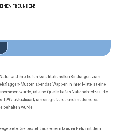
DEINEN FREUNDEN!
e Natur und ihre tiefen konstitutionellen Bindungen zum
lsflaggen-Muster, aber das Wappen in ihrer Mitte ist eine
enommen wurde, ist eine Quelle tiefen Nationalstolzes, die
e 1999 aktualisiert, um ein größeres und moderneres
beibehalten wurde.
seegebiete. Sie besteht aus einem
blauen Feld
mit dem