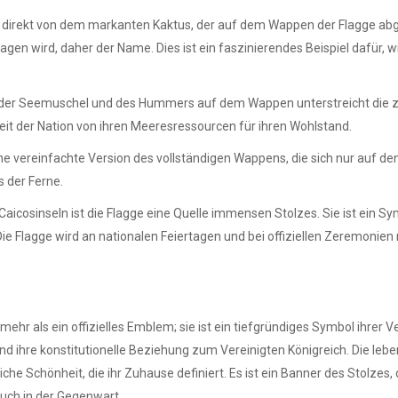
irekt von dem markanten Kaktus, der auf dem Wappen der Flagge abgebi
ragen wird, daher der Name. Dies ist ein faszinierendes Beispiel dafür
der Seemuschel und des Hummers auf dem Wappen unterstreicht die zent
gkeit der Nation von ihren Meeresressourcen für ihren Wohlstand.
e vereinfachte Version des vollständigen Wappens, die sich nur auf den
s der Ferne.
icosinseln ist die Flagge eine Quelle immensen Stolzes. Sie ist ein Symbo
 Flagge wird an nationalen Feiertagen und bei offiziellen Zeremonien m
 mehr als ein offizielles Emblem; sie ist ein tiefgründiges Symbol ihrer 
und ihre konstitutionelle Beziehung zum Vereinigten Königreich. Die le
iche Schönheit, die ihr Zuhause definiert. Es ist ein Banner des Stolzes
auch in der Gegenwart.