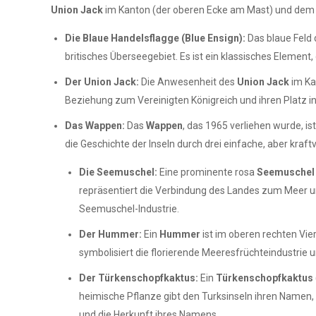
Union Jack
im Kanton (der oberen Ecke am Mast) und de
Die Blaue Handelsflagge (Blue Ensign):
Das blaue Feld d
britisches Überseegebiet. Es ist ein klassisches Element,
Der Union Jack:
Die Anwesenheit des
Union Jack
im Kan
Beziehung zum Vereinigten Königreich und ihren Platz
Das Wappen:
Das
Wappen
, das 1965 verliehen wurde, i
die Geschichte der Inseln durch drei einfache, aber kraftvo
Die Seemuschel:
Eine prominente rosa
Seemuschel
repräsentiert die Verbindung des Landes zum Meer und
Seemuschel-Industrie.
Der Hummer:
Ein
Hummer
ist im oberen rechten Vier
symbolisiert die florierende Meeresfrüchteindustrie 
Der Türkenschopfkaktus:
Ein
Türkenschopfkaktus
heimische Pflanze gibt den Turksinseln ihren Namen, da
und die Herkunft ihres Namens.