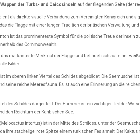
m
Wappen der Turks- und Caicosinseln
auf der fliegenden Seite (der re
ient als direkte visuelle Verbindung zum Vereinigten Königreich und sign
 das die Flagge mit einer langen Tradition der britischen Verwaltung un
ton ist das prominenteste Symbol für die politische Treue der Inseln zu
 innerhalb des Commonwealth.
st das markanteste Merkmal der Flagge und befindet sich auf einer weiße
lle Bilder:
ist im oberen linken Viertel des Schildes abgebildet. Die Seemuschel is
 seine reiche Meeresfauna. Es ist auch eine Erinnerung an die reichen 
tel des Schildes dargestellt. Der Hummer ist ein wichtiger Teil der Wirt
und den Reichtum der Karibischen See.
(Melocactus intortus) ist in der Mitte des Schildes, unter der Seemusch
 ihre stachelige, rote Spitze einem türkischen Fes ähnelt. Der Kaktus re