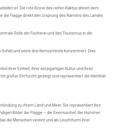
ldet ist. Die rote Krone des reifen Kaktus ähnelt dem
, wie die Flagge direkt den Ursprung des Namens des Landes
rale Rolle der Fischerei und des Tourismus in der
 Schild und seine drei Kernsymbole konzentriert. Dies
l ihrer Einheit, ihrer einzigartigen Kultur und ihres
it großer Ehrfurcht gezeigt und repräsentiert die Identität
Verbindung zu ihrem Land und Meer. Sie repräsentiert ihre
bendigen Bilder der Flagge – die Seemuschel, der Hummer
, das die Menschen vereint und als Leuchtturm ihrer