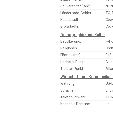
Souveränität (jahr):
NEIN
Ländercode, Gebiet:
TC, 
Hauptstadt:
Coc
Großstädte:
Cock
Demographie und Kultur
Bevölkerung:
~47.
Religionen:
Chr
Fläche (km²):
948
Höchster Punkt:
Blue
Tiefster Punkt:
Atla
Wirtschaft und Kommunikat
Währung:
US-D
Sprachen:
Engl
Telefonvorwahl:
+1-
Nationale Domäne:
.tc