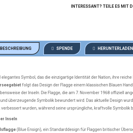
INTERESSANT? TEILE ES MIT 
BESCHREIBUNG
SPENDE
HERUNTERLADEN
d elegantes Symbol, das die einzigartige Identität der Nation, ihre reich
erseegebiet
folgt das Design der Flagge einem klassischen Blauen Hande
ensweise der Inseln. Die Flagge, die am 7. November 1968 offiziell ang
e und überzeugende Symbolik bewundert wird. Das aktuelle Design wurd
 verbessert wurden, während seine ursprüngliche, kraftvolle Symbolik 
er Inseln
lsflagge
(Blue Ensign), ein Standarddesign für Flaggen britischer Über