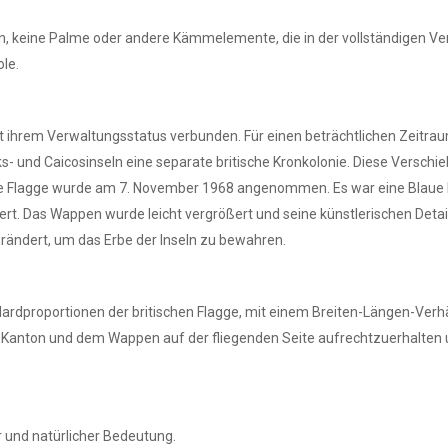
n, keine Palme oder andere Kämmelemente, die in der vollständigen Vers
le.
mit ihrem Verwaltungsstatus verbunden. Für einen beträchtlichen Zeitra
 und Caicosinseln eine separate britische Kronkolonie. Diese Verschieb
zielle Flagge wurde am 7. November 1968 angenommen. Es war eine Blau
iert. Das Wappen wurde leicht vergrößert und seine künstlerischen Deta
rändert, um das Erbe der Inseln zu bewahren.
ndardproportionen der britischen Flagge, mit einem Breiten-Längen-Verh
m Kanton und dem Wappen auf der fliegenden Seite aufrechtzuerhalten 
er und natürlicher Bedeutung.