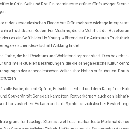
eifen in Grün, Gelb und Rot. Ein prominenter grüner fünfzackiger Stern i
gen:
Kontext der senegalesischen Flagge hat Grün mehrere wichtige Interpreta
e ihre fruchtbaren Böden. Für Muslime, die die Mehrheit der Bevölkeru
ziert es ein Gefühl der Hoffnung, während es für Animisten Fruchtbarkei
r senegalesischen Gesellschaft Anklang findet.
eine Farbe, die hell Reichtum und Wohlstand repräsentiert. Dies bezieht s
ur und intellektuellen Bestrebungen, die die senegalesische Kultur ken
strengungen des senegalesischen Volkes, ihre Nation aufzubauen. Darübe
 schützen.
kraftvolle Farbe, die mit Opfern, Entschlossenheit und dem Kampf der Na
it und Souveränität Senegals kämpften. Rot verkörpert auch den lebhaft
nft anzustreben. Es kann auch als Symbol sozialistischer Bestrebung
rale grüne fünfzackige Stern ist wohl das markanteste Merkmal der se