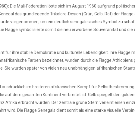
960):
Die Mali-Föderation löste sich im August 1960 aufgrund politisch
Senegal das grundlegende Trikolore-Design (Grün, Gelb, Rot) der Flagge 
wurde vorgenommen, um ein deutlich senegalesisches Symbol zu schaff
eue Flagge symbolisierte somit die neu erworbene Souveränität und die e
 für ihre stabile Demokratie und kulturelle Lebendigkeit. Ihre Flagge mit
s panafrikanische Farben bezeichnet, wurden durch die Flagge Äthiopiens 
tete. Sie wurden später von vielen neu unabhängigen afrikanischen Sta
 ausdrücklich im breiteren afrikanischen Kampf für Selbstbestimmung u
die auf dem gesamten Kontinent verbreitet ist. Gelb spiegelt den gold
 ganz Afrika erbracht wurden. Der zentrale grüne Stern verleiht einen ei
ahrt wird. Die Flagge Senegals dient somit als eine starke visuelle V