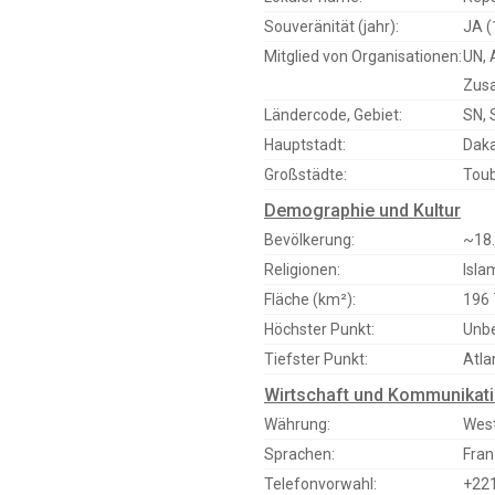
Souveränität (jahr):
JA (
Mitglied von Organisationen:
UN, 
Zus
Ländercode, Gebiet:
SN, 
Hauptstadt:
Dak
Großstädte:
Toub
Demographie und Kultur
Bevölkerung:
~18.
Religionen:
Isl
Fläche (km²):
196
Höchster Punkt:
Unbe
Tiefster Punkt:
Atla
Wirtschaft und Kommunikat
Währung:
West
Sprachen:
Fran
Telefonvorwahl:
+22