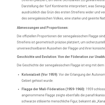
Streifen platziert, um seine Sichtbarkeit zu gewährleist
Darstellung der fünf Kontinente interpretiert, was Seneg
ausdrücklich das Grün des ersten Streifens wider und ve
des senegalesischen Volkes, eine starke und geeinte Na
Abmessungen und Proportionen:
Die offiziellen Proportionen der senegalesischen Flagge sind 
Streifens ist geometrisch präzise platziert, um sicherzust
unverwechselbaren Aussehen der Flagge und ihrer konsisten
Geschichte und Evolution: Von der Föderation zur Unab
Die Geschichte der senegalesischen Flagge ist eng mit dem 
Kolonialzeit (Vor 1959):
Vor der Erlangung der Autonomie
Gebiet gehisst wurde.
Flagge der Mali-Föderation (1959-1960):
1959 schloss
angenommene Flagge zeigte ebenfalls die panafrikanische
schwarze stilisierte menschliche Figur, bekannt als „Kana