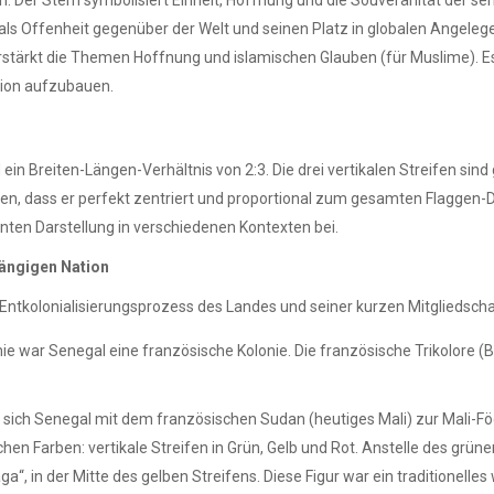
en. Der Stern symbolisiert Einheit, Hoffnung und die Souveränität der s
als Offenheit gegenüber der Welt und seinen Platz in globalen Angelegen
rstärkt die Themen Hoffnung und islamischen Glauben (für Muslime). Es
tion aufzubauen.
ein Breiten-Längen-Verhältnis von 2:3. Die drei vertikalen Streifen sind 
ellen, dass er perfekt zentriert und proportional zum gesamten Flagge
ten Darstellung in verschiedenen Kontexten bei.
hängigen Nation
Entkolonialisierungsprozess des Landes und seiner kurzen Mitgliedscha
 war Senegal eine französische Kolonie. Die französische Trikolore (Bla
 sich Senegal mit dem französischen Sudan (heutiges Mali) zur Mali-Fö
n Farben: vertikale Streifen in Grün, Gelb und Rot. Anstelle des grünen
ga“, in der Mitte des gelben Streifens. Diese Figur war ein traditionell