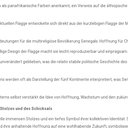
n als panafrikanische Farben anerkannt, ein Verweis auf die äthiopische
tuellen Flagge entwickelte sich direkt aus der kurzlebigen Flagge der Ma
edeutungen für die multireligiöse Bevölkerung Senegals: Hoffnung für Ch
lige Design der Flagge macht sie leicht reproduzierbar und einprägsam.
 unverändert geblieben, was die relativ stabile politische Geschichte d
ns werden oft als Darstellung der fünf Kontinente interpretiert, was S
terns selbst verstärkt die Idee von Hoffnung, Wachstum und den zukün
s Stolzes und des Schicksals
elle immensen Stolzes und ein tiefes Symbol ihrer kollektiven Identitä
nd ihre anhaltende Hoffnung auf eine wohlhabende Zukunft, symbolisiert