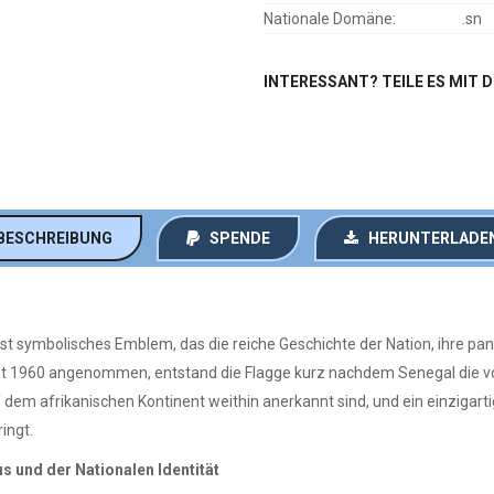
Nationale Domäne:
.sn
INTERESSANT? TEILE ES MIT 
BESCHREIBUNG
SPENDE
HERUNTERLADE
fst symbolisches Emblem, das die reiche Geschichte der Nation, ihre pan
st 1960 angenommen, entstand die Flagge kurz nachdem Senegal die voll
auf dem afrikanischen Kontinent weithin anerkannt sind, und ein einzigar
ingt.
s und der Nationalen Identität