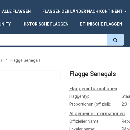
ALLE FLAGGEN
FLAGGEN DER LÄNDER NACH KONTINENT
UNITY
HISTORISCHE FLAGGEN
ETHNISCHE FLAGGEN
ka
Flagge Senegals
Flagge Senegals
Flaggeninformationen
Flaggentyp:
Staa
Proportionen (offiziell):
2:3
Allgemeine Informationen
Offizieller Name:
Repu
Lokaler name:
Répu