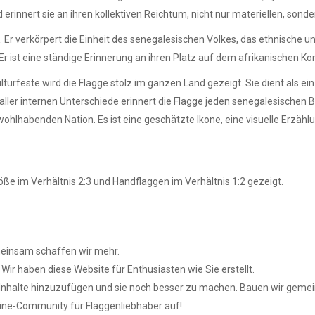
erinnert sie an ihren kollektiven Reichtum, nicht nur materiellen, sonde
 Er verkörpert die Einheit des senegalesischen Volkes, das ethnische u
Er ist eine ständige Erinnerung an ihren Platz auf dem afrikanischen K
urfeste wird die Flagge stolz im ganzen Land gezeigt. Sie dient als ei
ller internen Unterschiede erinnert die Flagge jeden senegalesischen
wohlhabenden Nation. Es ist eine geschätzte Ikone, eine visuelle Erz
öße im Verhältnis 2:3 und Handflaggen im Verhältnis 1:2 gezeigt.
insam schaffen wir mehr.
 Wir haben diese Website für Enthusiasten wie Sie erstellt.
ue Inhalte hinzuzufügen und sie noch besser zu machen. Bauen wir geme
ne-Community für Flaggenliebhaber auf!