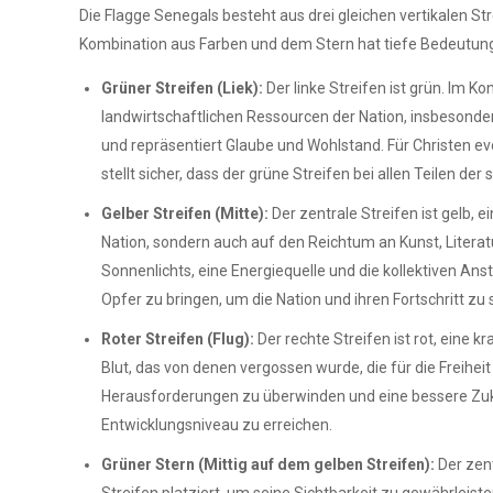
Die Flagge Senegals besteht aus drei gleichen vertikalen Str
Kombination aus Farben und dem Stern hat tiefe Bedeutun
Grüner Streifen (Liek):
Der linke Streifen ist grün. Im 
landwirtschaftlichen Ressourcen der Nation, insbesonder
und repräsentiert Glaube und Wohlstand. Für Christen evo
stellt sicher, dass der grüne Streifen bei allen Teilen de
Gelber Streifen (Mitte):
Der zentrale Streifen ist gelb, 
Nation, sondern auch auf den Reichtum an Kunst, Literat
Sonnenlichts, eine Energiequelle und die kollektiven An
Opfer zu bringen, um die Nation und ihren Fortschritt zu
Roter Streifen (Flug):
Der rechte Streifen ist rot, eine 
Blut, das von denen vergossen wurde, die für die Freihe
Herausforderungen zu überwinden und eine bessere Zuku
Entwicklungsniveau zu erreichen.
Grüner Stern (Mittig auf dem gelben Streifen):
Der zent