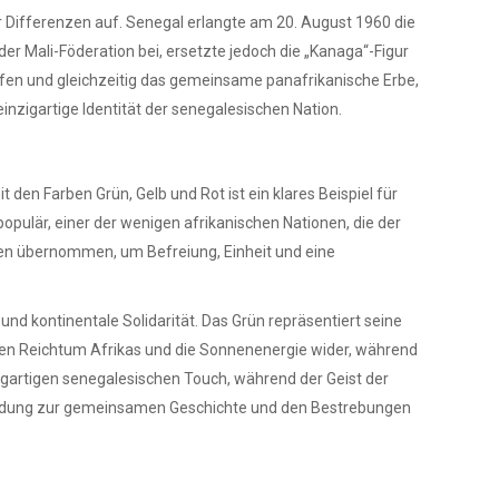
er Differenzen auf. Senegal erlangte am 20. August 1960 die
der Mali-Föderation bei, ersetzte jedoch die „Kanaga“-Figur
en und gleichzeitig das gemeinsame panafrikanische Erbe,
inzigartige Identität der senegalesischen Nation.
 den Farben Grün, Gelb und Rot ist ein klares Beispiel für
populär, einer der wenigen afrikanischen Nationen, die der
aten übernommen, um Befreiung, Einheit und eine
nd kontinentale Solidarität. Das Grün repräsentiert seine
enen Reichtum Afrikas und die Sonnenenergie wider, während
nzigartigen senegalesischen Touch, während der Geist der
erbindung zur gemeinsamen Geschichte und den Bestrebungen