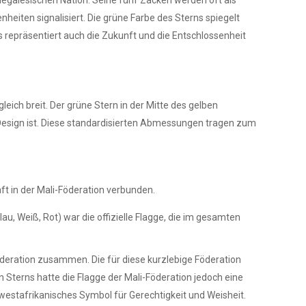
enegalesischen Nation. Seine fünf Zacken werden oft als
heiten signalisiert. Die grüne Farbe des Sterns spiegelt
 repräsentiert auch die Zukunft und die Entschlossenheit
gleich breit. Der grüne Stern in der Mitte des gelben
n-Design ist. Diese standardisierten Abmessungen tragen zum
ft in der Mali-Föderation verbunden.
u, Weiß, Rot) war die offizielle Flagge, die im gesamten
deration zusammen. Die für diese kurzlebige Föderation
 Sterns hatte die Flagge der Mali-Föderation jedoch eine
es westafrikanisches Symbol für Gerechtigkeit und Weisheit.