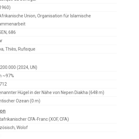
1960)
Afrikanische Union, Organisation für Islamische
ammenarbeit
SEN, 686
ar
a, Thiès, Rufisque
200.000 (2024, UN)
am ~97%
 712
nannter Hügel in der Nähe von Nepen Diakha (648 m)
ntischer Ozean (0 m)
ion
afrikanischer CFA-Franc (XOF, CFA)
zösisch, Wolof
1