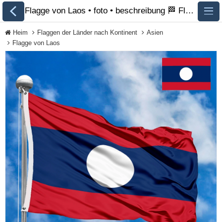
Flagge von Laos • foto • beschreibung 🏁 FlagsSite.com
Heim
Flaggen der Länder nach Kontinent
Asien
Flagge von Laos
Alle Flaggen
Flaggen der Länder
nach Kontinent
Flaggen von
Organisationen
Flaggen der LGBT-
Community
Historische Flaggen