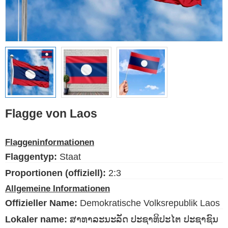
Ethnische Flaggen
Flaggen der USA
(Bundesstaaten)
Deutsch
Sprache
Flagge von Laos
Über uns
Flaggeninformationen
Der Blog
Flaggentyp:
Staat
Bitte unterstützen Sie diese
Site mit einer kleinen Spende
Proportionen (offiziell):
2:3
Allgemeine Informationen
Offizieller Name:
Demokratische Volksrepublik Laos
Lokaler name:
ສາທາລະນະລັດ ປະຊາທິປະໄຕ ປະຊາຊົນ