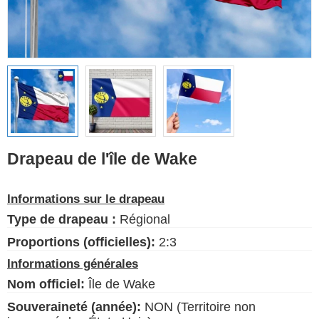
Drapeaux ethniques
Drapeaux des États-
Unis (États)
Français
Langue
Drapeau de l'île de Wake
À propos de nous
Informations sur le drapeau
Blog
Type de drapeau :
Régional
S'il vous plaît, aidez à soutenir
ce site en faisant un petit don
Proportions (officielles):
2:3
Informations générales
Nom officiel:
Île de Wake
Souveraineté (année):
NON (Territoire non