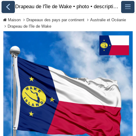
Drapeau de l'île de Wake • photo • description 🏁 FlagsSite.com
Maison
Drapeaux des pays par continent
Australie et Océanie
Drapeau de l'île de Wake
Tous les drapeaux
Drapeaux des pays
par continent
Drapeaux des
organisations
Drapeaux de la
communauté LGBT
Drapeaux historiques