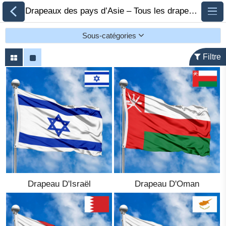
Drapeaux des pays d’Asie – Tous les drapeaux nationaux asiatiques 🏁 FlagsSite.com
Sous-catégories
Filtre
Tous les drapeaux
Drapeaux des pays
par continent
Drapeaux des
organisations
Drapeau D'Israël
Drapeau D'Oman
Drapeaux de la
communauté LGBT
Drapeaux historiques