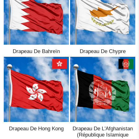
Drapeaux ethniques
Drapeaux des États-
Unis (États)
Drapeau De Bahreïn
Drapeau De Chypre
Français
Langue
À propos de nous
Blog
S'il vous plaît, aidez à soutenir
ce site en faisant un petit don
Drapeau De Hong Kong
Drapeau De L'Afghanistan
(République Islamique