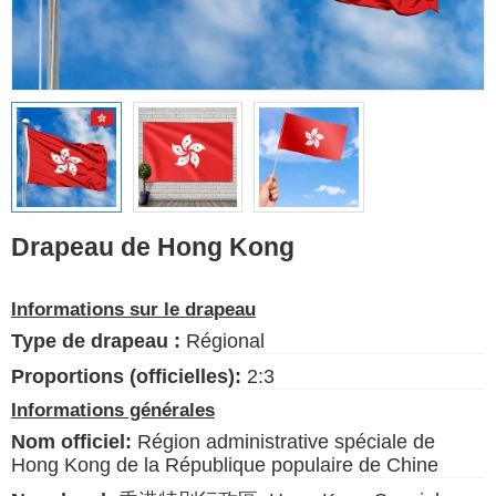
Drapeaux ethniques
Drapeaux des États-
Unis (États)
Français
Langue
Drapeau de Hong Kong
À propos de nous
Informations sur le drapeau
Blog
Type de drapeau :
Régional
S'il vous plaît, aidez à soutenir
ce site en faisant un petit don
Proportions (officielles):
2:3
Informations générales
Nom officiel:
Région administrative spéciale de
Hong Kong de la République populaire de Chine