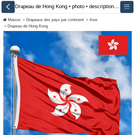
Drapeau de Hong Kong • photo • description 🏁 FlagsSite.com
Maison
Drapeaux des pays par continent
Asie
Drapeau de Hong Kong
Tous les drapeaux
Drapeaux des pays
par continent
Drapeaux des
organisations
Drapeaux de la
communauté LGBT
Drapeaux historiques