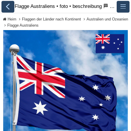
Flagge Australiens • foto • beschreibung 🏁 FlagsSite.com
Heim
Flaggen der Länder nach Kontinent
Australien und Ozeanien
Flagge Australiens
Alle Flaggen
Flaggen der Länder
nach Kontinent
Flaggen von
Organisationen
Flaggen der LGBT-
Community
Historische Flaggen