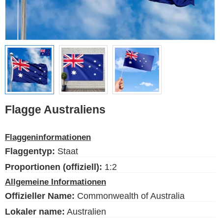
Ethnische Flaggen
Flaggen der USA
(Bundesstaaten)
Deutsch
Sprache
Flagge Australiens
Über uns
Flaggeninformationen
Der Blog
Flaggentyp:
Staat
Bitte unterstützen Sie diese
Site mit einer kleinen Spende
Proportionen (offiziell):
1:2
Allgemeine Informationen
Offizieller Name:
Commonwealth of Australia
Lokaler name:
Australien