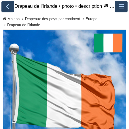
Drapeau de l'Irlande • photo • description 🏁 FlagsSite.com
Maison
Drapeaux des pays par continent
Europe
Drapeau de l'Irlande
Tous les drapeaux
Drapeaux des pays
par continent
Drapeaux des
organisations
Drapeaux de la
communauté LGBT
Drapeaux historiques