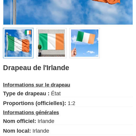
Drapeaux ethniques
Drapeaux des États-
Unis (États)
Français
Langue
Drapeau de l'Irlande
À propos de nous
Informations sur le drapeau
Blog
Type de drapeau :
État
S'il vous plaît, aidez à soutenir
ce site en faisant un petit don
Proportions (officielles):
1:2
Informations générales
Nom officiel:
Irlande
Nom local:
Irlande