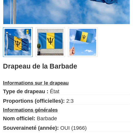
Drapeaux ethniques
Drapeaux des États-
Unis (États)
Français
Langue
Drapeau de la Barbade
À propos de nous
Informations sur le drapeau
Blog
Type de drapeau :
État
S'il vous plaît, aidez à soutenir
ce site en faisant un petit don
Proportions (officielles):
2:3
Informations générales
Nom officiel:
Barbade
Souveraineté (année):
OUI (1966)