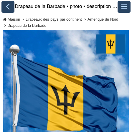
Drapeau de la Barbade • photo • description 🏁 FlagsSite.com
Maison
Drapeaux des pays par continent
Amérique du Nord
Drapeau de la Barbade
Tous les drapeaux
Drapeaux des pays
par continent
Drapeaux des
organisations
Drapeaux de la
communauté LGBT
Drapeaux historiques