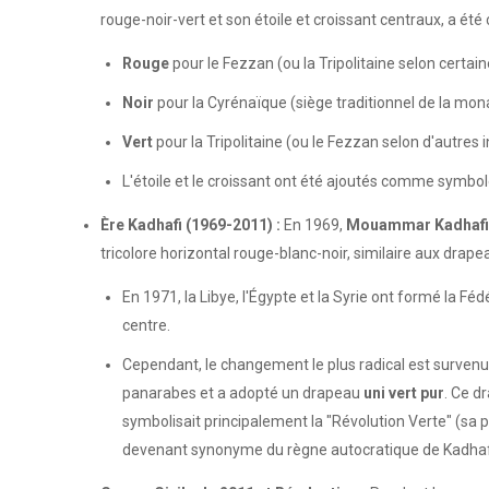
rouge-noir-vert et son étoile et croissant centraux, a été 
Rouge
pour le Fezzan (ou la Tripolitaine selon certain
Noir
pour la Cyrénaïque (siège traditionnel de la mo
Vert
pour la Tripolitaine (ou le Fezzan selon d'autres 
L'étoile et le croissant ont été ajoutés comme symbol
Ère Kadhafi (1969-2011) :
En 1969,
Mouammar Kadhafi
tricolore horizontal rouge-blanc-noir, similaire aux drapea
En 1971, la Libye, l'Égypte et la Syrie ont formé la
centre.
Cependant, le changement le plus radical est surven
panarabes et a adopté un drapeau
uni vert pur
. Ce d
symbolisait principalement la "Révolution Verte" (sa ph
devenant synonyme du règne autocratique de Kadhaf