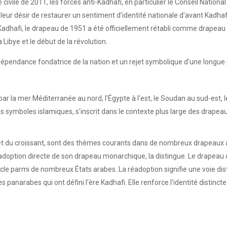
civile de 2011, les forces anti-Kadhafi, en particulier le Conseil Nation
ur désir de restaurer un sentiment d'identité nationale d'avant Kadhafi.
e Kadhafi, le drapeau de 1951 a été officiellement rétabli comme drapeau 
Libye et le début de la révolution.
dépendance fondatrice de la nation et un rejet symbolique d'une longue 
la mer Méditerranée au nord, l'Égypte à l'est, le Soudan au sud-est, le Tc
s symboles islamiques, s'inscrit dans le contexte plus large des drapea
toile et du croissant, sont des thèmes courants dans de nombreux drapeau
 réadoption directe de son drapeau monarchique, la distingue. Le drapeau
le parmi de nombreux États arabes. La réadoption signifie une voie disti
panarabes qui ont défini l'ère Kadhafi. Elle renforce l'identité distincte