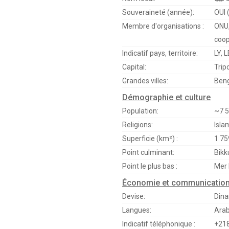
Souveraineté (année):
OUI 
Membre d'organisations :
ONU,
coop
Indicatif pays, territoire:
LY, 
Capital:
Tripo
Grandes villes:
Beng
Démographie et culture
Population:
~7 5
Religions:
Isla
Superficie (km²) :
1 75
Point culminant:
Bikk
Point le plus bas :
Mer 
Économie et communicatio
Devise:
Dina
Langues:
Ara
Indicatif téléphonique :
+21