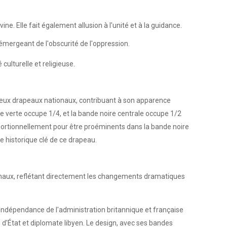
ine. Elle fait également allusion à l'unité et à la guidance.
 émergeant de l'obscurité de l'oppression.
ulturelle et religieuse.
reux drapeaux nationaux, contribuant à son apparence
de verte occupe 1/4, et la bande noire centrale occupe 1/2
roportionnellement pour être proéminents dans la bande noire
e historique clé de ce drapeau.
ionaux, reflétant directement les changements dramatiques
n indépendance de l'administration britannique et française
d'État et diplomate libyen. Le design, avec ses bandes