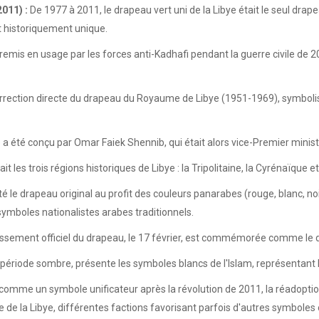
011) :
De 1977 à 2011, le drapeau vert uni de la Libye était le seul dr
it historiquement unique.
remis en usage par les forces anti-Kadhafi pendant la guerre civile de 2
rection directe du drapeau du Royaume de Libye (1951-1969), symbolisan
 a été conçu par Omar Faiek Shennib, qui était alors vice-Premier ministr
it les trois régions historiques de Libye : la Tripolitaine, la Cyrénaïque e
té le drapeau original au profit des couleurs panarabes (rouge, blanc, no
ymboles nationalistes arabes traditionnels.
issement officiel du drapeau, le 17 février, est commémorée comme le d
période sombre, présente les symboles blancs de l'Islam, représentant l
çu comme un symbole unificateur après la révolution de 2011, la réado
e de la Libye, différentes factions favorisant parfois d'autres symboles 