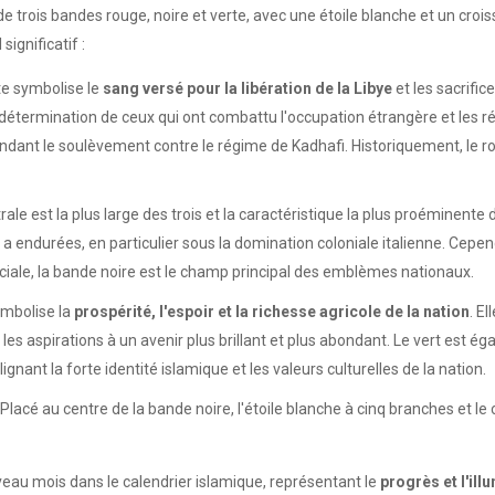
e trois bandes rouge, noire et verte, avec une étoile blanche et un crois
ignificatif :
te symbolise le
sang versé pour la libération de la Libye
et les sacrific
la détermination de ceux qui ont combattu l'occupation étrangère et les r
dant le soulèvement contre le régime de Kadhafi. Historiquement, le rou
ale est la plus large des trois et la caractéristique la plus proéminent
 a endurées, en particulier sous la domination coloniale italienne. Cepen
ciale, la bande noire est le champ principal des emblèmes nationaux.
ymbolise la
prospérité, l'espoir et la richesse agricole de la nation
. E
) et les aspirations à un avenir plus brillant et plus abondant. Le vert 
ignant la forte identité islamique et les valeurs culturelles de la nation.
Placé au centre de la bande noire, l'étoile blanche à cinq branches et le
uveau mois dans le calendrier islamique, représentant le
progrès et l'ill