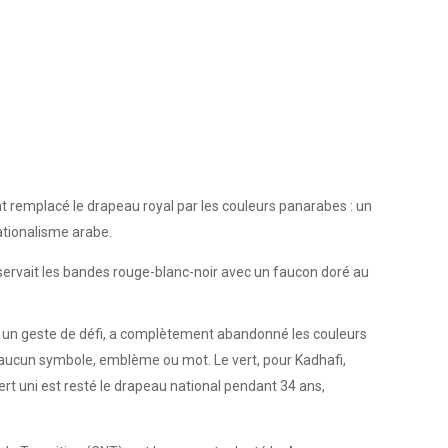
t remplacé le drapeau royal par les couleurs panarabes : un
nationalisme arabe.
servait les bandes rouge-blanc-noir avec un faucon doré au
 dans un geste de défi, a complètement abandonné les couleurs
ucun symbole, emblème ou mot. Le vert, pour Kadhafi,
vert uni est resté le drapeau national pendant 34 ans,