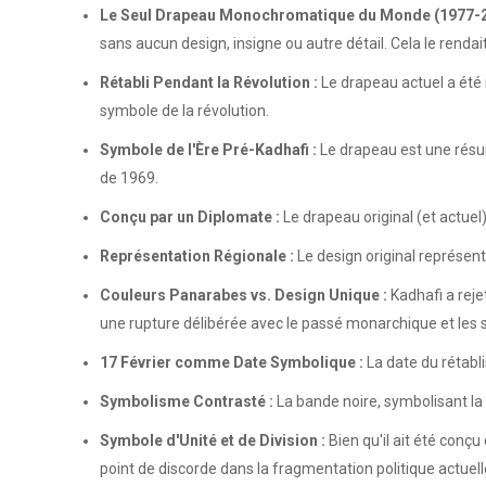
Le Seul Drapeau Monochromatique du Monde (1977-2
sans aucun design, insigne ou autre détail. Cela le renda
Rétabli Pendant la Révolution :
Le drapeau actuel a été 
symbole de la révolution.
Symbole de l'Ère Pré-Kadhafi :
Le drapeau est une résur
de 1969.
Conçu par un Diplomate :
Le drapeau original (et actuel)
Représentation Régionale :
Le design original représenta
Couleurs Panarabes vs. Design Unique :
Kadhafi a reje
une rupture délibérée avec le passé monarchique et les s
17 Février comme Date Symbolique :
La date du rétabl
Symbolisme Contrasté :
La bande noire, symbolisant la 
Symbole d'Unité et de Division :
Bien qu'il ait été con
point de discorde dans la fragmentation politique actuell