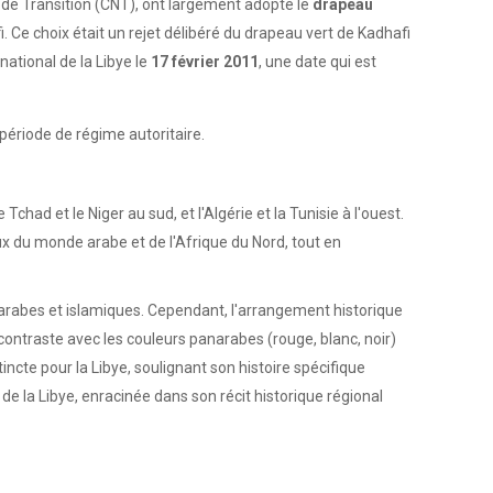
al de Transition (CNT), ont largement adopté le
drapeau
 Ce choix était un rejet délibéré du drapeau vert de Kadhafi
national de la Libye le
17 février 2011
, une date qui est
période de régime autoritaire.
had et le Niger au sud, et l'Algérie et la Tunisie à l'ouest.
ux du monde arabe et de l'Afrique du Nord, tout en
x arabes et islamiques. Cependant, l'arrangement historique
 contraste avec les couleurs panarabes (rouge, blanc, noir)
ncte pour la Libye, soulignant son histoire spécifique
 de la Libye, enracinée dans son récit historique régional