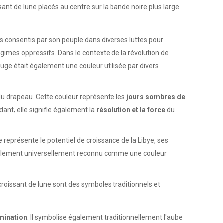
sant de lune placés au centre sur la bande noire plus large.
es consentis par son peuple dans diverses luttes pour
égimes oppressifs. Dans le contexte de la révolution de
ge était également une couleur utilisée par divers
e du drapeau. Cette couleur représente les
jours sombres de
dant, elle signifie également la
résolution et la force
du
lle représente le potentiel de croissance de la Libye, ses
est également universellement reconnu comme une couleur
 croissant de lune sont des symboles traditionnels et
umination
. Il symbolise également traditionnellement l'aube