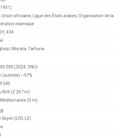
(1951)
 Union africaine, Ligue des États arabes, Organisation de la
ération islamique
LBY, 434
li
hazi, Misrata, Tarhuna
00 000 (2024, ONU)
m (sunnite) ~97%
9 540
u Bitti (2 267 m)
Méditerranée (0 m)
ns
r libyen (LYD, LD)
be
8