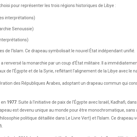
choisi pour représenter les trois régions historiques de Libye :
es interprétations)
narchie Senoussie)
interprétations)
es de l'Islam. Ce drapeau symbolisait le nouvel État indépendant unifié.
a renversé la monarchie par un coup d'État militaire. Il a immédiatemen
ux de l'Égypte et de la Syrie, reflétant l'alignement de la Libye avec le 
 Fédération des Républiques Arabes, adoptant un drapeau commun qui con
u en
1977
. Suite à l'initiative de paix de l'Égypte avec Israël, Kadhafi,
rapeau est devenu unique au monde pour être monochromatique, sans a
ilosophie politique détaillée dans Le Livre Vert) et l'Islam. Ce drapeau 
i.