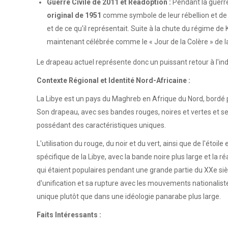
Guerre Civile de 2011 et Réadoption :
Pendant la guerre 
original de 1951
comme symbole de leur rébellion et de le
et de ce qu'il représentait. Suite à la chute du régime d
maintenant célébrée comme le « Jour de la Colère » de la 
Le drapeau actuel représente donc un puissant retour à l'in
Contexte Régional et Identité Nord-Africaine :
La Libye est un pays du Maghreb en Afrique du Nord, bordé par 
Son drapeau, avec ses bandes rouges, noires et vertes et se
possédant des caractéristiques uniques.
L'utilisation du rouge, du noir et du vert, ainsi que de l'é
spécifique de la Libye, avec la bande noire plus large et la
qui étaient populaires pendant une grande partie du XXe sièc
d'unification et sa rupture avec les mouvements nationalistes 
unique plutôt que dans une idéologie panarabe plus large.
Faits Intéressants :