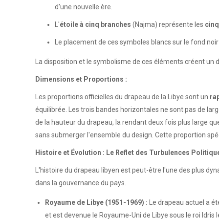
d'une nouvelle ère.
L'
étoile à cinq branches
(Najma) représente les
cinq
Le placement de ces symboles blancs sur le fond noir c
La disposition et le symbolisme de ces éléments créent un dr
Dimensions et Proportions :
Les proportions officielles du drapeau de la Libye sont un
ra
équilibrée. Les trois bandes horizontales ne sont pas de lar
de la hauteur du drapeau, la rendant deux fois plus large q
sans submerger l'ensemble du design. Cette proportion spécif
Histoire et Évolution : Le Reflet des Turbulences Politiqu
L'histoire du drapeau libyen est peut-être l'une des plus 
dans la gouvernance du pays.
Royaume de Libye (1951-1969) :
Le drapeau actuel a été
et est devenue le Royaume-Uni de Libye sous le roi Idri