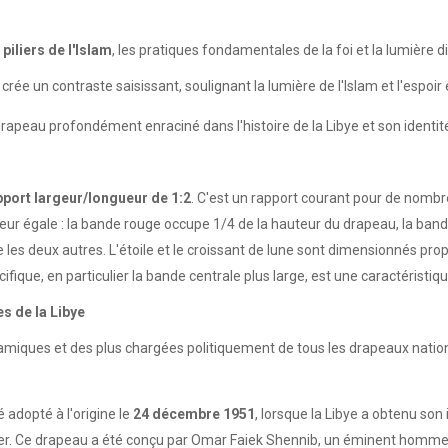
 piliers de l'Islam
, les pratiques fondamentales de la foi et la lumière div
rée un contraste saisissant, soulignant la lumière de l'Islam et l'espoir
apeau profondément enraciné dans l'histoire de la Libye et son identité c
pport largeur/longueur de 1:2
. C'est un rapport courant pour de nomb
geur égale : la bande rouge occupe 1/4 de la hauteur du drapeau, la ban
ue les deux autres. L'étoile et le croissant de lune sont dimensionnés p
ique, en particulier la bande centrale plus large, est une caractéristiqu
es de la Libye
dynamiques et des plus chargées politiquement de tous les drapeaux nat
 adopté à l'origine le
24 décembre 1951
, lorsque la Libye a obtenu so
s Ier. Ce drapeau a été conçu par Omar Faiek Shennib, un éminent homme 