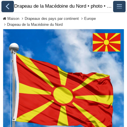
Drapeau de la Macédoine du Nord • photo • description 🏁 FlagsSite.com
Maison
Drapeaux des pays par continent
Europe
Drapeau de la Macédoine du Nord
Tous les drapeaux
Drapeaux des pays
par continent
Drapeaux des
organisations
Drapeaux de la
communauté LGBT
Drapeaux historiques