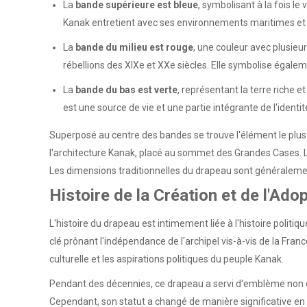
La
bande supérieure est bleue
, symbolisant à la fois l
Kanak entretient avec ses environnements maritimes et 
La
bande du milieu est rouge
, une couleur avec plusieu
rébellions des XIXe et XXe siècles. Elle symbolise égalem
La
bande du bas est verte
, représentant la terre riche et
est une source de vie et une partie intégrante de l'identi
Superposé au centre des bandes se trouve l'élément le plus d
l'architecture Kanak, placé au sommet des Grandes Cases. L
Les dimensions traditionnelles du drapeau sont généraleme
Histoire de la Création et de l'Ado
L'histoire du drapeau est intimement liée à l'histoire politiq
clé prônant l'indépendance de l'archipel vis-à-vis de la Fra
culturelle et les aspirations politiques du peuple Kanak.
Pendant des décennies, ce drapeau a servi d'emblème non of
Cependant, son statut a changé de manière significative en