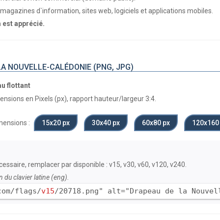
magazines d`information, sites web, logiciels et applications mobiles.
m est apprécié.
LA NOUVELLE-CALÉDONIE (PNG, JPG)
u flottant
nsions en Pixels (px), rapport hauteur/largeur 3:4.
ensions :
15х20 px
30х40 px
60х80 px
120x160
nécessaire, remplacer par disponible : v15, v30, v60, v120, v240.
n du clavier latine (eng).
com/flags/
v15
/20718.png" alt="Drapeau de la Nouvel