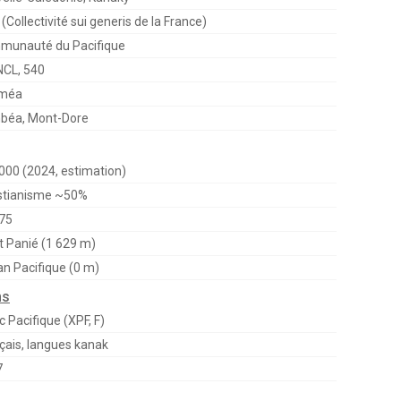
(Collectivité sui generis de la France)
munauté du Pacifique
NCL, 540
méa
béa, Mont-Dore
000 (2024, estimation)
stianisme ~50%
75
 Panié (1 629 m)
n Pacifique (0 m)
ns
c Pacifique (XPF, F)
çais, langues kanak
7