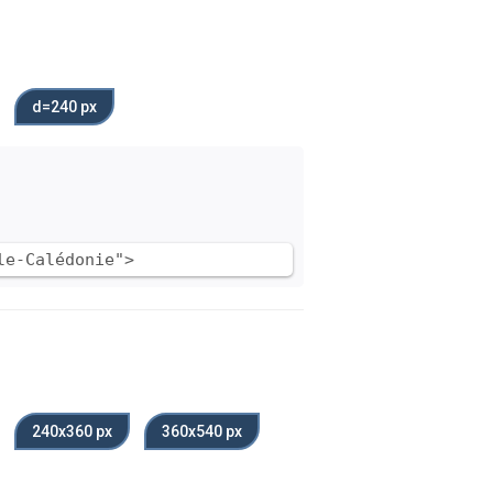
d=240 px
le-Calédonie">
240x360 px
360x540 px