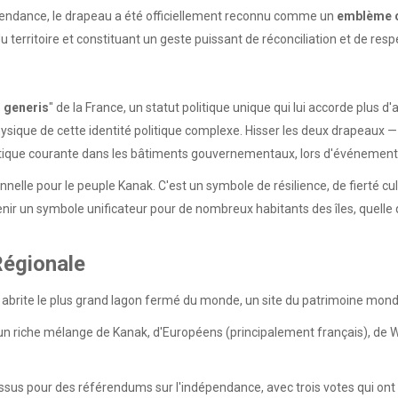
endance, le drapeau a été officiellement reconnu comme un
emblème c
erritoire et constituant un geste puissant de réconciliation et de respe
n
i generis
" de la France, un statut politique unique qui lui accorde plus d
que de cette identité politique complexe. Hisser les deux drapeaux — l
pratique courante dans les bâtiments gouvernementaux, lors d'événeme
elle pour le peuple Kanak. C'est un symbole de résilience, de fierté cultu
ir un symbole unificateur pour de nombreux habitants des îles, quelle que 
Régionale
abrite le plus grand lagon fermé du monde, un site du patrimoine mondi
 un riche mélange de Kanak, d'Européens (principalement français), de Wal
ssus pour des référendums sur l'indépendance, avec trois votes qui ont 