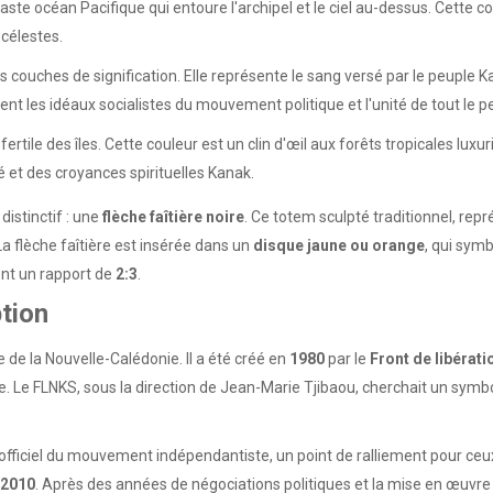
e vaste océan Pacifique qui entoure l'archipel et le ciel au-dessus. Cette
célestes.
rs couches de signification. Elle représente le sang versé par le peuple
ent les idéaux socialistes du mouvement politique et l'unité de tout le 
 fertile des îles. Cette couleur est un clin d'œil aux forêts tropicales lux
té et des croyances spirituelles Kanak.
istinctif : une
flèche faîtière noire
. Ce totem sculpté traditionnel, repr
a flèche faîtière est insérée dans un
disque jaune ou orange
, qui symb
nt un rapport de
2:3
.
ption
ue de la Nouvelle-Calédonie. Il a été créé en
1980
par le
Front de libérati
nce. Le FLNKS, sous la direction de Jean-Marie Tjibaou, cherchait un symb
ficiel du mouvement indépendantiste, un point de ralliement pour ceux 
2010
. Après des années de négociations politiques et la mise en œuvre 