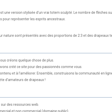
st une version stylisée d'un vrai totem sculpté. Le nombre de flèches su
és pour représenter les esprits ancestraux.
nature sont présentés avec des proportions de 2:3 et des drapeaux ten
ous créons quelque chose de plus.
 avons créé ce site pour des passionnés comme vous.
 contenu et à l'améliorer. Ensemble, construisons la communauté en ligne
te d'amateurs de drapeaux !
r sur des ressources web.
ercial et non commercial (domaine public).