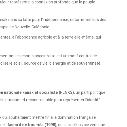
 couleur représente la connexion profonde que le peuple
 Kanak dans sa lutte pour l'indépendance, notamment lors des
peuple de Nouvelle-Calédonie.
uriantes, à l'abondance agricole et à la terre elle-même, qui
ésentant les esprits ancestraux, est un motif central de
olise le soleil, source de vie, d'énergie et de souveraineté.
on nationale kanak et socialiste (FLNKS)
, un parti politique
ole puissant et reconnaissable pour représenter l'identité
qui souhaitaient mettre fin à la domination française.
de l'
Accord de Nouméa (1998)
, qui a tracé la voie vers une