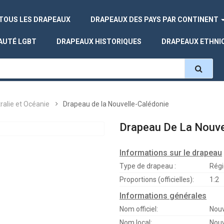
TOUS LES DRAPEAUX
DRAPEAUX DES PAYS PAR CONTINENT
AUTÉ LGBT
DRAPEAUX HISTORIQUES
DRAPEAUX ETHNI
ralie et Océanie
Drapeau de la Nouvelle-Calédonie
Drapeau De La Nouve
Informations sur le drapeau
Type de drapeau :
Régi
Proportions (officielles):
1:2
Informations générales
Nom officiel:
Nouv
Nom local:
Nouv