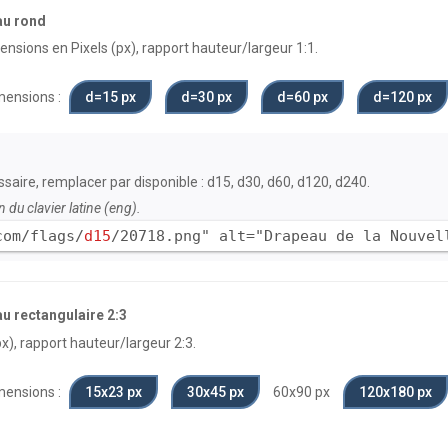
au rond
nsions en Pixels (px), rapport hauteur/largeur 1:1.
ensions :
d=15 px
d=30 px
d=60 px
d=120 px
cessaire, remplacer par disponible : d15, d30, d60, d120, d240.
n du clavier latine (eng).
com/flags/
d15
/20718.png" alt="Drapeau de la Nouvel
u rectangulaire 2:3
x), rapport hauteur/largeur 2:3.
ensions :
15x23 px
30x45 px
60x90 px
120x180 px