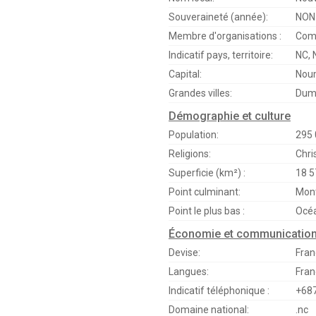
Souveraineté (année):
NON 
Membre d'organisations :
Com
Indicatif pays, territoire:
NC, 
Capital:
Nou
Grandes villes:
Dum
Démographie et culture
Population:
295 
Religions:
Chri
Superficie (km²) :
18 5
Point culminant:
Mont
Point le plus bas :
Océa
Économie et communicatio
Devise:
Fran
Langues:
Fran
Indicatif téléphonique :
+68
Domaine national:
.nc