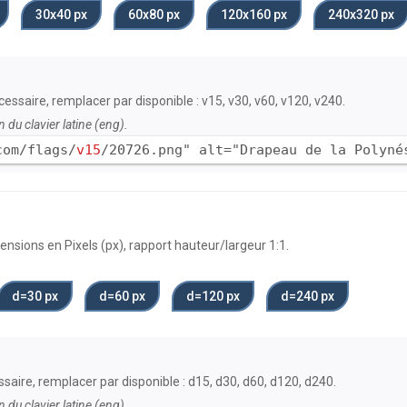
30х40 px
60х80 px
120x160 px
240x320 px
nécessaire, remplacer par disponible : v15, v30, v60, v120, v240.
n du clavier latine (eng).
com/flags/
v15
/20726.png" alt="Drapeau de la Polyné
nsions en Pixels (px), rapport hauteur/largeur 1:1.
d=30 px
d=60 px
d=120 px
d=240 px
cessaire, remplacer par disponible : d15, d30, d60, d120, d240.
n du clavier latine (eng).