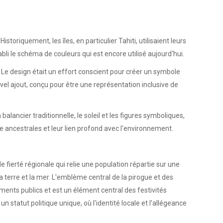
oriquement, les îles, en particulier Tahiti, utilisaient leurs
li le schéma de couleurs qui est encore utilisé aujourd'hui.
 Le design était un effort conscient pour créer un symbole
uvel ajout, conçu pour être une représentation inclusive de
alancier traditionnelle, le soleil et les figures symboliques,
e ancestrales et leur lien profond avec l'environnement.
 fierté régionale qui relie une population répartie sur une
a terre et la mer. L'emblème central de la pirogue et des
ments publics et est un élément central des festivités
statut politique unique, où l'identité locale et l'allégeance