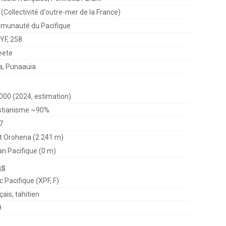
(Collectivité d'outre-mer de la France)
munauté du Pacifique
PYF, 258
eete
a, Punaauia
000 (2024, estimation)
stianisme ~90%
7
 Orohena (2 241 m)
n Pacifique (0 m)
ns
c Pacifique (XPF, F)
çais, tahitien
9