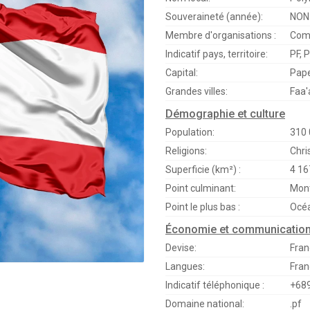
Souveraineté (année):
NON 
Membre d'organisations :
Com
Indicatif pays, territoire:
PF, 
Capital:
Pap
Grandes villes:
Faa'
Démographie et culture
Population:
310 
Religions:
Chri
Superficie (km²) :
4 16
Point culminant:
Mont
Point le plus bas :
Océa
Économie et communicatio
Devise:
Fran
Langues:
Fran
Indicatif téléphonique :
+68
Domaine national:
.pf