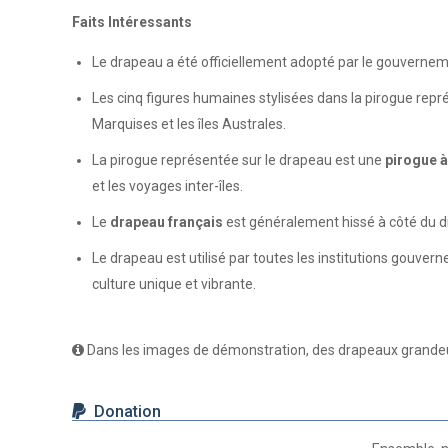
Faits Intéressants
Le drapeau a été officiellement adopté par le gouvernem
Les cinq figures humaines stylisées dans la pirogue repr
Marquises et les îles Australes.
La pirogue représentée sur le drapeau est une
pirogue à
et les voyages inter-îles.
Le
drapeau français
est généralement hissé à côté du dra
Le drapeau est utilisé par toutes les institutions gouve
culture unique et vibrante.
Dans les images de démonstration, des drapeaux grandeur 
Donation