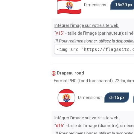
Dimensions :
15х20 px
Intégrer l'image sur votre site web.
"
v15
" - taille de l'image (par hauteur); si 
!!! Pour redimensionner, utilisez la dispositio
<img src="https://flagssite.
Drapeau rond
- Format PNG (fond transparent), 72dpi, dime
Dimensions :
d=15 px
Intégrer l'image sur votre site web.
"
d15
" - taille de l'image (diamètre); si né
!!! Pour redimensionner, utilisez la dispositio