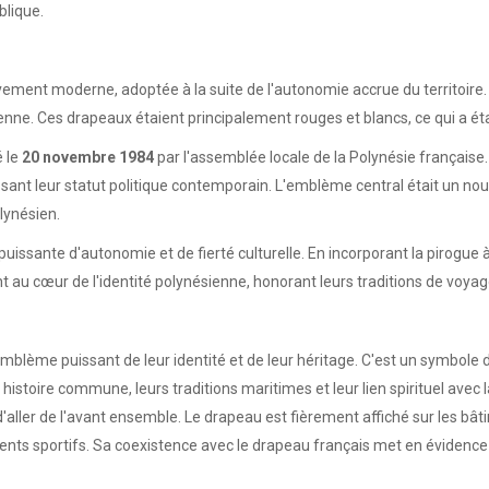
blique.
ment moderne, adoptée à la suite de l'autonomie accrue du territoire. Hist
ne. Ces drapeaux étaient principalement rouges et blancs, ce qui a étab
é le
20 novembre 1984
par l'assemblée locale de la Polynésie française.
aissant leur statut politique contemporain. L'emblème central était un no
olynésien.
issante d'autonomie et de fierté culturelle. En incorporant la pirogue à b
 au cœur de l'identité polynésienne, honorant leurs traditions de voyag
mblème puissant de leur identité et de leur héritage. C'est un symbole de
istoire commune, leurs traditions maritimes et leur lien spirituel avec l
ller de l'avant ensemble. Le drapeau est fièrement affiché sur les bâti
nts sportifs. Sa coexistence avec le drapeau français met en évidence un 