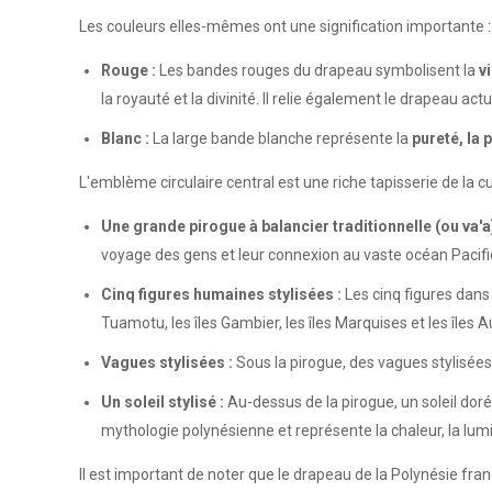
Les couleurs elles-mêmes ont une signification importante :
Rouge :
Les bandes rouges du drapeau symbolisent la
v
la royauté et la divinité. Il relie également le drapeau ac
Blanc :
La large bande blanche représente la
pureté, la 
L'emblème circulaire central est une riche tapisserie de la cul
Une grande pirogue à balancier traditionnelle (ou va'a)
voyage des gens et leur connexion au vaste océan Pacifi
Cinq figures humaines stylisées :
Les cinq figures dans
Tuamotu, les îles Gambier, les îles Marquises et les îles
Vagues stylisées :
Sous la pirogue, des vagues stylisées
Un soleil stylisé :
Au-dessus de la pirogue, un soleil doré
mythologie polynésienne et représente la chaleur, la lum
Il est important de noter que le drapeau de la Polynésie fra