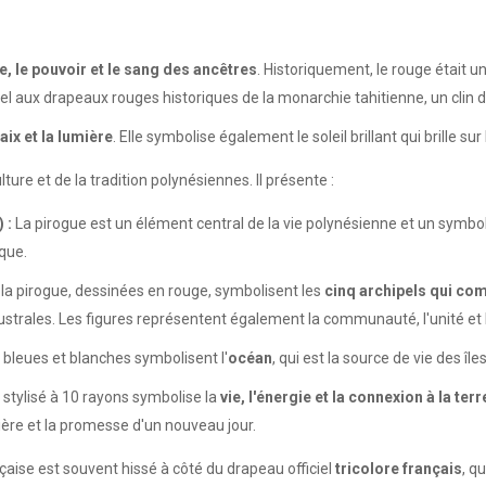
ie, le pouvoir et le sang des ancêtres
. Historiquement, le rouge était 
tuel aux drapeaux rouges historiques de la monarchie tahitienne, un clin d'œ
paix et la lumière
. Elle symbolise également le soleil brillant qui brille sur
ture et de la tradition polynésiennes. Il présente :
 :
La pirogue est un élément central de la vie polynésienne et un symbol
que.
 la pirogue, dessinées en rouge, symbolisent les
cinq archipels qui co
 Australes. Les figures représentent également la communauté, l'unité e
 bleues et blanches symbolisent l'
océan
, qui est la source de vie des îl
 stylisé à 10 rayons symbolise la
vie, l'énergie et la connexion à la terr
ière et la promesse d'un nouveau jour.
nçaise est souvent hissé à côté du drapeau officiel
tricolore français
, q