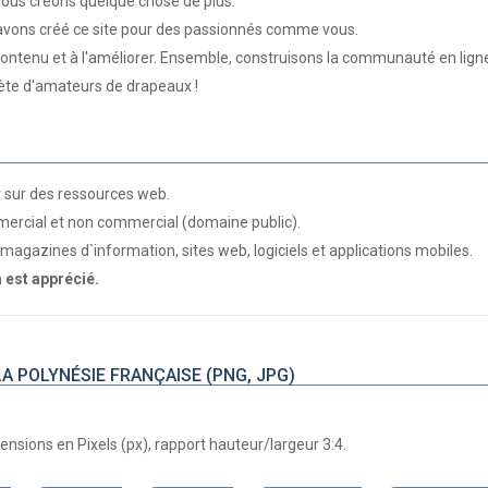
ous créons quelque chose de plus.
 avons créé ce site pour des passionnés comme vous.
 contenu et à l'améliorer. Ensemble, construisons la communauté en ligne
te d'amateurs de drapeaux !
r sur des ressources web.
ercial et non commercial (domaine public).
magazines d`information, sites web, logiciels et applications mobiles.
m est apprécié.
A POLYNÉSIE FRANÇAISE (PNG, JPG)
nsions en Pixels (px), rapport hauteur/largeur 3:4.