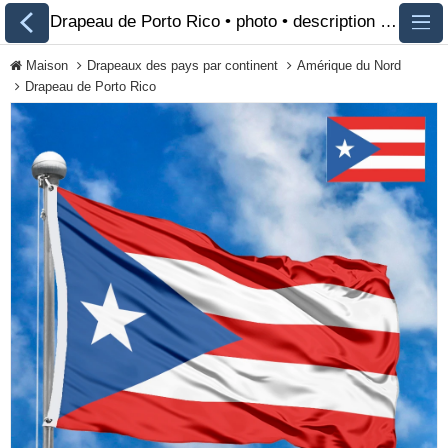
Drapeau de Porto Rico • photo • description 🏁 FlagsSite.com
Maison
Drapeaux des pays par continent
Amérique du Nord
Drapeau de Porto Rico
Tous les drapeaux
Drapeaux des pays
par continent
Drapeaux des
organisations
Drapeaux de la
communauté LGBT
Drapeaux historiques