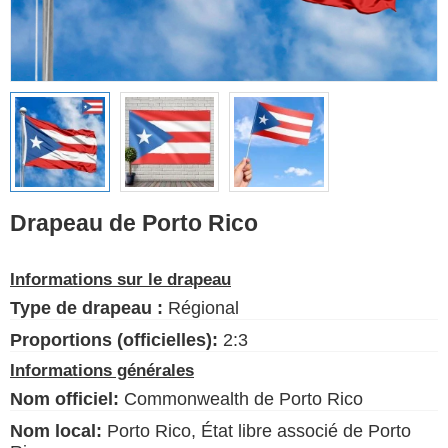
Drapeaux ethniques
Drapeaux des États-
Unis (États)
Français
Langue
Drapeau de Porto Rico
À propos de nous
Informations sur le drapeau
Blog
Type de drapeau :
Régional
S'il vous plaît, aidez à soutenir
ce site en faisant un petit don
Proportions (officielles):
2:3
Informations générales
Nom officiel:
Commonwealth de Porto Rico
Nom local:
Porto Rico, État libre associé de Porto