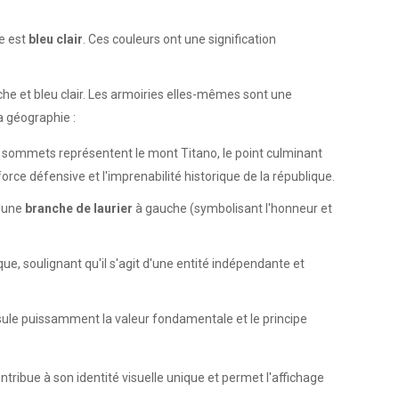
re est
bleu clair
. Ces couleurs ont une signification
e et bleu clair. Les armoiries elles-mêmes sont une
a géographie :
is sommets représentent le mont Titano, le point culminant
orce défensive et l'imprenabilité historique de la république.
d'une
branche de laurier
à gauche (symbolisant l'honneur et
ue, soulignant qu'il s'agit d'une entité indépendante et
ule puissamment la valeur fondamentale et le principe
tribue à son identité visuelle unique et permet l'affichage