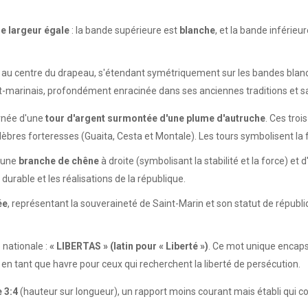
e largeur égale
: la bande supérieure est
blanche
, et la bande inférieu
au centre du drapeau, s'étendant symétriquement sur les bandes blanch
int-marinais, profondément enracinée dans ses anciennes traditions et s
rnée d'une
tour d'argent surmontée d'une plume d'autruche
. Ces tro
élèbres forteresses (Guaita, Cesta et Montale). Les tours symbolisent la f
'une
branche de chêne
à droite (symbolisant la stabilité et la force) et 
durable et les réalisations de la république.
ée
, représentant la souveraineté de Saint-Marin et son statut de républiq
 nationale :
« LIBERTAS » (latin pour « Liberté »)
. Ce mot unique encaps
 en tant que havre pour ceux qui recherchent la liberté de persécution.
 3:4
(hauteur sur longueur), un rapport moins courant mais établi qui con