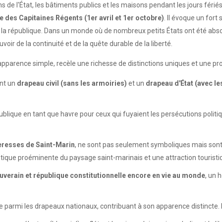
s de l'État, les bâtiments publics et les maisons pendant les jours fériés 
 des Capitaines Régents (1er avril et 1er octobre)
. Il évoque un fort
la république. Dans un monde où de nombreux petits États ont été absor
r de la continuité et de la quête durable de la liberté.
pparence simple, recèle une richesse de distinctions uniques et une pro
ent un
drapeau civil (sans les armoiries)
et un
drapeau d'État (avec le
épublique en tant que havre pour ceux qui fuyaient les persécutions politi
teresses de Saint-Marin
, ne sont pas seulement symboliques mais sont 
tique proéminente du paysage saint-marinais et une attraction tourist
ouverain et république constitutionnelle encore en vie au monde
, un 
 parmi les drapeaux nationaux, contribuant à son apparence distincte. La