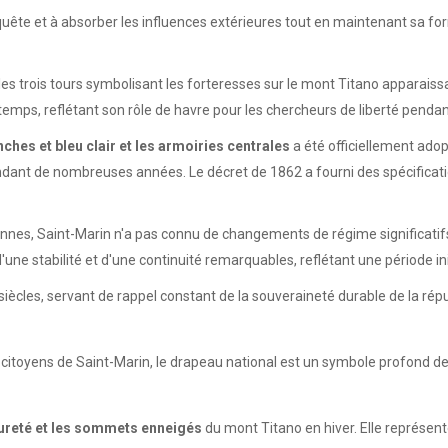
conquête et à absorber les influences extérieures tout en maintenant s
s trois tours symbolisant les forteresses sur le mont Titano apparaissa
emps, reflétant son rôle de havre pour les chercheurs de liberté penda
ches et bleu clair et les armoiries centrales
a été officiellement adop
endant de nombreuses années. Le décret de 1862 a fourni des spécificati
es, Saint-Marin n'a pas connu de changements de régime significatifs 
une stabilité et d'une continuité remarquables, reflétant une période 
iècles, servant de rappel constant de la souveraineté durable de la ré
 citoyens de Saint-Marin, le drapeau national est un symbole profond de
 pureté et les sommets enneigés
du mont Titano en hiver. Elle représent