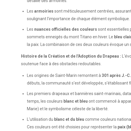
détaillé des armoiries.
Les
armoiries
sont méticuleusement centrées, assurant le
soulignant l'importance de chaque élément symbolique.
Les
nuances officielles des couleurs
sont essentielles 
sommets enneigés du mont Titano en hiver. Le
bleu clai
la paix. La combinaison de ces deux couleurs évoque un se
Histoire de la Création et de l'Adoption du Drapeau :
L'évo
soutenue face à des obstacles redoutables.
Les origines de Saint-Marin remontent à
301 après J.-C.
débuts, la communauté s'est développée, s'établissant
Les premiers drapeaux et bannières saint-marinais, da
temps, les couleurs
blanc et bleu
ont commencé à apparaî
Marie) et le symbolisme céleste de la liberté.
L'utilisation du
blanc et du bleu
comme couleurs nationa
Ces couleurs ont été choisies pour représenter la
paix (b