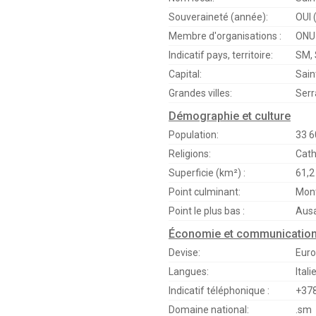
Souveraineté (année):
OUI 
Membre d'organisations :
ONU
Indicatif pays, territoire:
SM, 
Capital:
Sain
Grandes villes:
Serr
Démographie et culture
Population:
33 6
Religions:
Cath
Superficie (km²) :
61,2
Point culminant:
Mont
Point le plus bas :
Ausa
Économie et communicatio
Devise:
Euro
Langues:
Itali
Indicatif téléphonique :
+37
Domaine national:
.sm