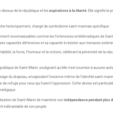
-dessus de la république et les
aspirations à la liberté
. Elle signifie l
 riche historiquement, chargé de symbolisme saint-marinais spécifique :
ent reconnaissables comme les forteresses emblématiques de Saint-Ma
, ses capacités défensives et sa capacité à résister aux menaces extérie
abilité, la force, l'honneur et la victoire, célébrant la pérennité de la 
épublique de Saint-Marin, soulignant qu'elle n'est soumise à aucune autor
sage du drapeau, encapsulant l'essence même de l'identité saint-marinai
que de refuge pour ceux qui fuient l'oppression. Cette devise est particu
tratégique.
alisation de Saint-Marin de maintenir son
indépendance pendant plus d
rit inébranlable de son peuple.