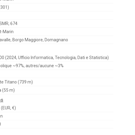
(301)
SMR, 674
t-Marin
avalle, Borgo Maggiore, Domagnano
00 (2024, Ufficio Informatica, Tecnologia, Dati e Statistica)
olique ~97%, autres/aucune ~3%
e Titano (739 m)
 (55 m)
ns
 (EUR, €)
en
8