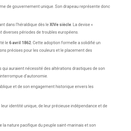
a forme de gouvernement unique. Son drapeau représente donc
nt dans l'héraldique dès le
XIVe siècle
. La devise «
nt diverses périodes de troubles européens.
té le
6 avril 1862
. Cette adoption formelle a solidifié un
ons précises pour les couleurs et le placement des
qui auraient nécessité des altérations drastiques de son
ininterrompue d'autonomie.
publique et de son engagement historique envers les
 leur identité unique, de leur précieuse indépendance et de
e la nature pacifique du peuple saint-marinais et son