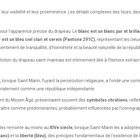
ur visibilité et leur proéminence. Les détails complexes des tours, des
pour l'apparence précise du drapeau. Le
blanc est un blanc pur et brill
r est un bleu ciel clair et serein (Pantone 291C)
, représentant les cieux
ntiment de tranquillité, d'honnêteté et la beauté naturelle de la républ
lution du drapeau saint-marinais est intimement liée à l'histoire extrao
, lorsque Saint Marin, fuyant la persécution religieuse, a fondé une 
 finalement comme une république indépendante.
tant du Moyen Âge, présentaient souvent des
symboles chrétiens
, refl
tre comme prédominantes, probablement influencées par l'iconographie 
les remonte au moins au
XIVe siècle
, lorsque Saint-Marin les a adopté
lanc)
et la
liberté (bleu)
, des principes fondamentaux de l'existence de l