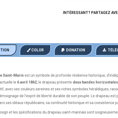
INTÉRESSANT? PARTAGEZ AVE
PTION
COLOR
DONATION
TÉLÉ
de Saint-Marin
est un symbole de profonde résilience historique, d'indép
ctuelle le
6 avril 1862
, le drapeau présente
deux bandes horizontales é
ctif, avec ses couleurs sereines et ses riches symboles héraldiques, raco
émoignage de l'esprit de liberté durable de son peuple. Le drapeau est 
 ses idéaux républicains, sa continuité historique et sa coexistence pa
esign et les spécifications du drapeau saint-marinais sont soigneuseme