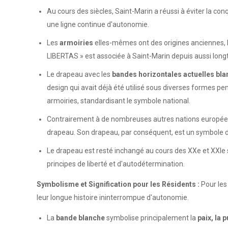
Au cours des siècles, Saint-Marin a réussi à éviter la 
une ligne continue d'autonomie.
Les
armoiries
elles-mêmes ont des origines anciennes, le
LIBERTAS » est associée à Saint-Marin depuis aussi longt
Le drapeau avec les
bandes horizontales actuelles blan
design qui avait déjà été utilisé sous diverses formes p
armoiries, standardisant le symbole national.
Contrairement à de nombreuses autres nations européenn
drapeau. Son drapeau, par conséquent, est un symbole d'
Le drapeau est resté inchangé au cours des XXe et XXIe s
principes de liberté et d'autodétermination.
Symbolisme et Signification pour les Résidents :
Pour les
leur longue histoire ininterrompue d'autonomie.
La
bande blanche
symbolise principalement la
paix, la