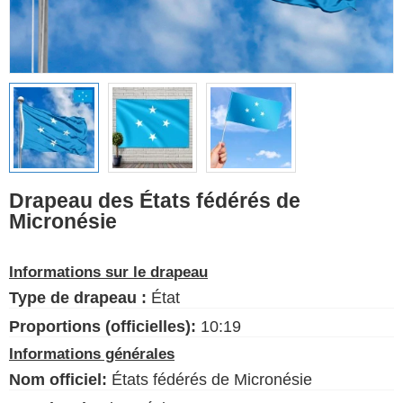
Drapeaux ethniques
Drapeaux des États-
Unis (États)
Français
Langue
Drapeau des États fédérés de
Micronésie
À propos de nous
Blog
Informations sur le drapeau
S'il vous plaît, aidez à soutenir
Type de drapeau :
État
ce site en faisant un petit don
Proportions (officielles):
10:19
Informations générales
Nom officiel:
États fédérés de Micronésie