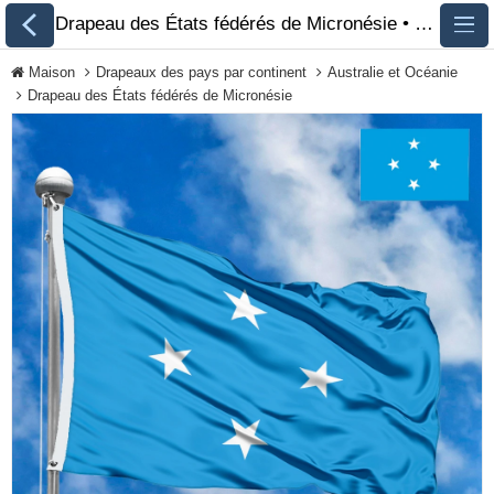
Drapeau des États fédérés de Micronésie • photo • description 🏁 FlagsSite.com
Maison
Drapeaux des pays par continent
Australie et Océanie
Drapeau des États fédérés de Micronésie
Tous les drapeaux
Drapeaux des pays
par continent
Drapeaux des
organisations
Drapeaux de la
communauté LGBT
Drapeaux historiques