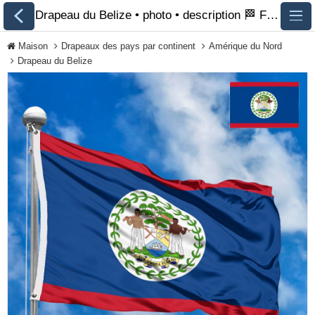
Drapeau du Belize • photo • description 🏁 FlagsSite.com
Maison
Drapeaux des pays par continent
Amérique du Nord
Drapeau du Belize
Tous les drapeaux
Drapeaux des pays
par continent
Drapeaux des
organisations
Drapeaux de la
communauté LGBT
Drapeaux historiques