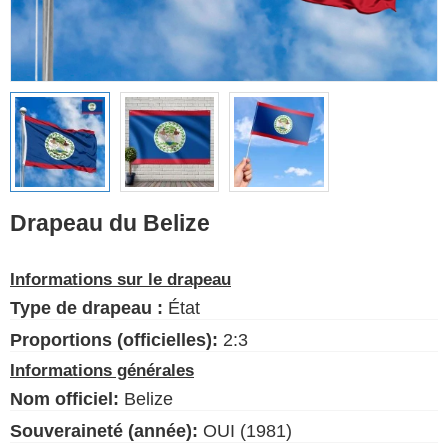
Drapeaux ethniques
Drapeaux des États-
Unis (États)
Français
Langue
Drapeau du Belize
À propos de nous
Informations sur le drapeau
Blog
Type de drapeau :
État
S'il vous plaît, aidez à soutenir
ce site en faisant un petit don
Proportions (officielles):
2:3
Informations générales
Nom officiel:
Belize
Souveraineté (année):
OUI (1981)