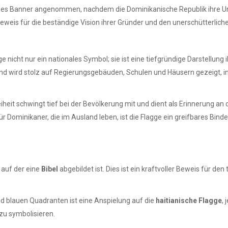
nales Banner angenommen, nachdem die Dominikanische Republik ihre Unab
weis für die beständige Vision ihrer Gründer und den unerschütterlich
nicht nur ein nationales Symbol; sie ist eine tiefgründige Darstellung ih
s und wird stolz auf Regierungsgebäuden, Schulen und Häusern gezeigt,
eit schwingt tief bei der Bevölkerung mit und dient als Erinnerung an di
 Dominikaner, die im Ausland leben, ist die Flagge ein greifbares Bindegl
 auf der eine
Bibel
abgebildet ist. Dies ist ein kraftvoller Beweis für d
d blauen Quadranten ist eine Anspielung auf die
haitianische Flagge
,
zu symbolisieren.