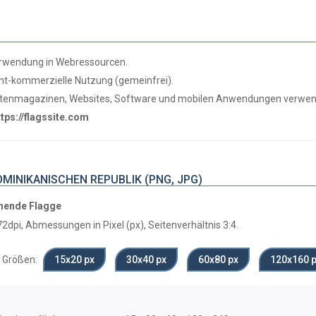
erwendung in Webressourcen.
cht-kommerzielle Nutzung (gemeinfrei).
ichtenmagazinen, Websites, Software und mobilen Anwendungen verwe
ttps://flagssite.com
MINIKANISCHEN REPUBLIK (PNG, JPG)
hende Flagge
2dpi, Abmessungen in Pixel (px), Seitenverhältnis 3:4.
Größen:
15х20 px
30х40 px
60х80 px
120x160 