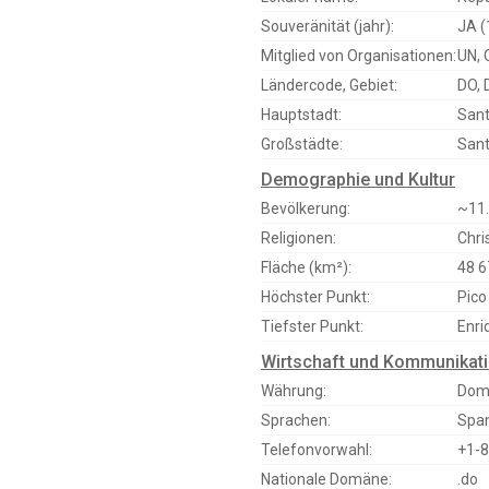
Souveränität (jahr):
JA (
Mitglied von Organisationen:
UN, 
Ländercode, Gebiet:
DO, 
Hauptstadt:
San
Großstädte:
Sant
Demographie und Kultur
Bevölkerung:
~11.
Religionen:
Chr
Fläche (km²):
48 6
Höchster Punkt:
Pico
Tiefster Punkt:
Enri
Wirtschaft und Kommunikat
Währung:
Domi
Sprachen:
Span
Telefonvorwahl:
+1-8
Nationale Domäne:
.do