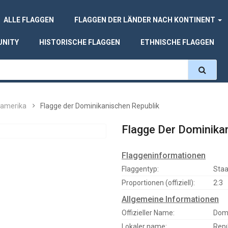
ALLE FLAGGEN
FLAGGEN DER LÄNDER NACH KONTINENT
UNITY
HISTORISCHE FLAGGEN
ETHNISCHE FLAGGEN
amerika
Flagge der Dominikanischen Republik
Flagge Der Dominika
Flaggeninformationen
Flaggentyp:
Staa
Proportionen (offiziell):
2:3
Allgemeine Informationen
Offizieller Name:
Domi
Lokaler name:
Repú