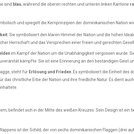
ne sind
blau
, während die oberen rechten und unteren linken Kantone
ro
mbolisch und spiegelt die Kernprinzipien der dominikanischen Nation wi
keit
. Sie symbolisiert den klaren Himmel der Nation und die hohen Idea
er Herrschaft und das Versprechen einer freien und gerechten Gesell
Helden
im Kampf der Nation um die Unabhängigkeit vergossen wurde. Si
uveränität kämpfte. Sie ist eine Erinnerung an den beständigen Geist un
agge, steht für
Erlösung und Frieden
. Es symbolisiert die Einheit des
r das christliche Erbe der Nation und ihre friedliche Natur. Es dient au
inhaltete.
lem, befindet sich in der Mitte des weißen Kreuzes. Sein Design ist ein
appens ist der Schild, der von sechs dominikanischen Flaggen (drei auf