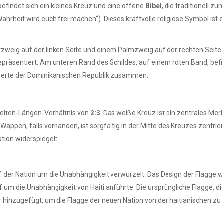
befindet sich ein kleines Kreuz und eine offene
Bibel
, die traditionell 
Wahrheit wird euch frei machen“). Dieses kraftvolle religiöse Symbol ist 
zweig auf der linken Seite und einem Palmzweig auf der rechten Seite 
epräsentiert. Am unteren Rand des Schildes, auf einem roten Band, befin
ernwerte der Dominikanischen Republik zusammen.
Breiten-Längen-Verhältnis von
2:3
. Das weiße Kreuz ist ein zentrales Me
Wappen, falls vorhanden, ist sorgfältig in der Mitte des Kreuzes zentrie
ion widerspiegelt.
pf der Nation um die Unabhängigkeit verwurzelt. Das Design der Flagge
f um die Unabhängigkeit von Haiti anführte. Die ursprüngliche Flagge, d
 hinzugefügt, um die Flagge der neuen Nation von der haitianischen zu