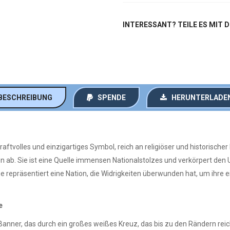
INTERESSANT? TEILE ES MIT 
BESCHREIBUNG
SPENDE
HERUNTERLADE
 kraftvolles und einzigartiges Symbol, reich an religiöser und historisc
ggen ab. Sie ist eine Quelle immensen Nationalstolzes und verkörpert de
ge repräsentiert eine Nation, die Widrigkeiten überwunden hat, um ihre 
e
anner, das durch ein großes weißes Kreuz, das bis zu den Rändern reicht,