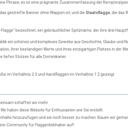
ur eine Phrase; es ist eine prägnante Zusammenfassung der Kernprinzipien
e das gestreifte Banner ohne Wappen ist, und die
Staatsflagge
, die das
e-Flagge“ bezeichnet, ein gebräuchlicher Spitzname, der ihre drei Haupt
blik ein schönes und komplexes Gewebe aus Geschichte, Glaube und Nati
, ihrer beständigen Werte und ihres einzigartigen Platzes in der Welt. 
e tiefen Stolzes für alle Dominikaner.
öße im Verhältnis 2:3 und Handflaggen im Verhältnis 1:2 gezeigt.
insam schaffen wir mehr.
 Wir haben diese Website für Enthusiasten wie Sie erstellt.
ue Inhalte hinzuzufügen und sie noch besser zu machen. Bauen wir geme
ne-Community für Flaggenliebhaber auf!