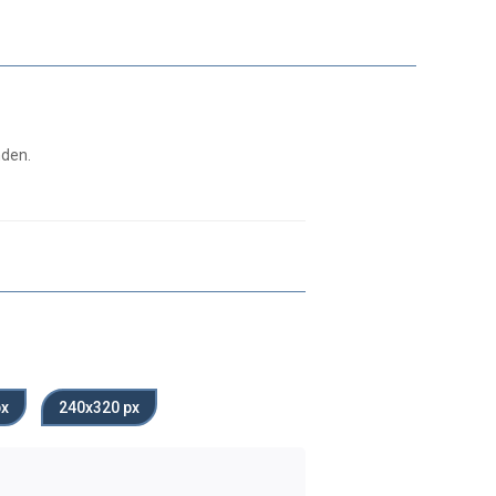
nden.
px
240x320 px