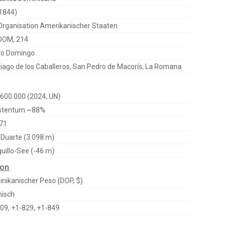
1844)
Organisation Amerikanischer Staaten
DOM, 214
to Domingo
iago de los Caballeros, San Pedro de Macorís, La Romana
600.000 (2024, UN)
istentum ~88%
71
 Duarte (3.098 m)
quillo-See (-46 m)
ion
nikanischer Peso (DOP, $)
isch
09, +1-829, +1-849