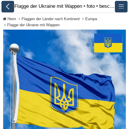
Flagge der Ukraine mit Wappen • foto • beschreibung 🏁 FlagsSite.com
Heim
Flaggen der Länder nach Kontinent
Europa
Flagge der Ukraine mit Wappen
Alle Flaggen
Flaggen der Länder
nach Kontinent
Flaggen von
Organisationen
Flaggen der LGBT-
Community
Historische Flaggen