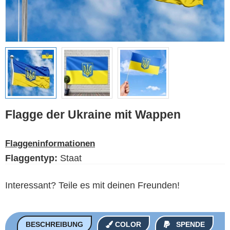
Ethnische Flaggen
Flaggen der USA
(Bundesstaaten)
Deutsch
Sprache
Flagge der Ukraine mit Wappen
Über uns
Flaggeninformationen
Der Blog
Flaggentyp:
Staat
Bitte unterstützen Sie diese
Site mit einer kleinen Spende
Interessant? Teile es mit deinen Freunden!
BESCHREIBUNG
COLOR
SPENDE