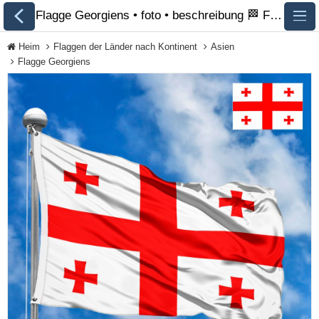
Flagge Georgiens • foto • beschreibung 🏁 FlagsSite.com
Heim
Flaggen der Länder nach Kontinent
Asien
Flagge Georgiens
Alle Flaggen
Flaggen der Länder
nach Kontinent
Flaggen von
Organisationen
Flaggen der LGBT-
Community
Historische Flaggen