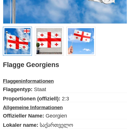
Ethnische Flaggen
Flaggen der USA
(Bundesstaaten)
Deutsch
Sprache
Flagge Georgiens
Über uns
Flaggeninformationen
Der Blog
Flaggentyp:
Staat
Bitte unterstützen Sie diese
Site mit einer kleinen Spende
Proportionen (offiziell):
2:3
Allgemeine Informationen
Offizieller Name:
Georgien
Lokaler name:
საქართველო