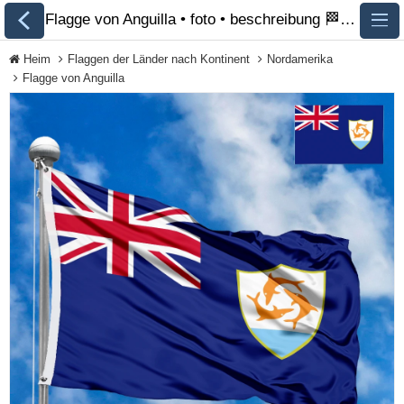
Flagge von Anguilla • foto • beschreibung 🏁 FlagsSite.com
Heim
Flaggen der Länder nach Kontinent
Nordamerika
Flagge von Anguilla
Alle Flaggen
Flaggen der Länder
nach Kontinent
Flaggen von
Organisationen
Flaggen der LGBT-
Community
Historische Flaggen