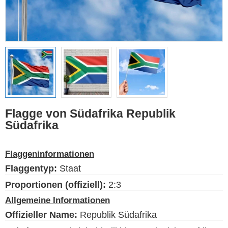
Ethnische Flaggen
Flaggen der USA
(Bundesstaaten)
Deutsch
Sprache
Flagge von Südafrika Republik
Südafrika
Über uns
Der Blog
Flaggeninformationen
Bitte unterstützen Sie diese
Flaggentyp:
Staat
Site mit einer kleinen Spende
Proportionen (offiziell):
2:3
Allgemeine Informationen
Offizieller Name:
Republik Südafrika