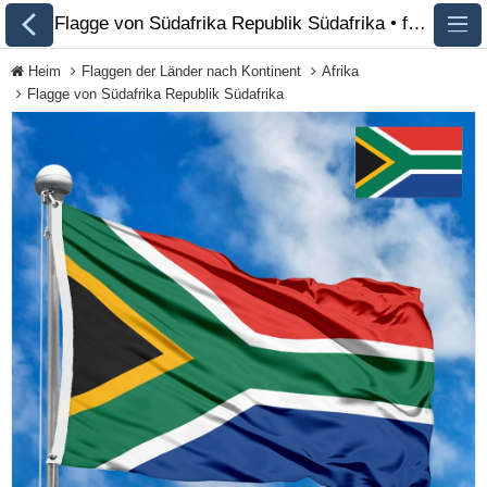
Flagge von Südafrika Republik Südafrika • foto • beschreibung 🏁 FlagsSite.com
Heim
Flaggen der Länder nach Kontinent
Afrika
Flagge von Südafrika Republik Südafrika
Alle Flaggen
Flaggen der Länder
nach Kontinent
Flaggen von
Organisationen
Flaggen der LGBT-
Community
Historische Flaggen