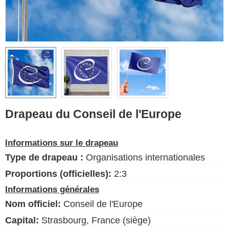
Drapeaux ethniques
Drapeaux des États-
Unis (États)
Français
Langue
Drapeau du Conseil de l'Europe
À propos de nous
Informations sur le drapeau
Blog
Type de drapeau :
Organisations internationales
S'il vous plaît, aidez à soutenir
ce site en faisant un petit don
Proportions (officielles):
2:3
Informations générales
Nom officiel:
Conseil de l'Europe
Capital:
Strasbourg, France (siège)