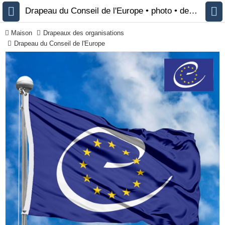
Drapeau du Conseil de l'Europe • photo • description 🏁 FlagsSite.com
Maison
Drapeaux des organisations
Drapeau du Conseil de l'Europe
Tous les drapeaux
Drapeaux des pays
par continent
Drapeaux des
organisations
Drapeaux de la
communauté LGBT
Drapeaux historiques