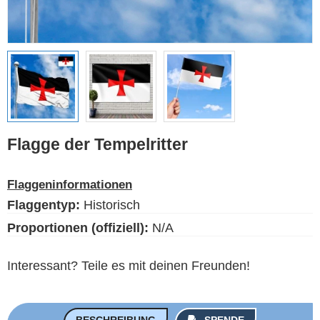
Ethnische Flaggen
Flaggen der USA
(Bundesstaaten)
Deutsch
Sprache
Flagge der Tempelritter
Über uns
Flaggeninformationen
Der Blog
Flaggentyp:
Historisch
Bitte unterstützen Sie diese
Proportionen (offiziell):
N/A
Site mit einer kleinen Spende
Interessant? Teile es mit deinen Freunden!
BESCHREIBUNG
SPENDE