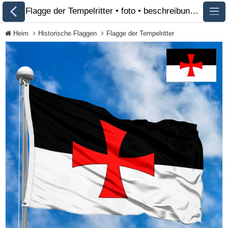
Flagge der Tempelritter • foto • beschreibung 🏁 FlagsSite.com
Heim
Historische Flaggen
Flagge der Tempelritter
Alle Flaggen
Flaggen der Länder
nach Kontinent
Flaggen von
Organisationen
Flaggen der LGBT-
Community
Historische Flaggen