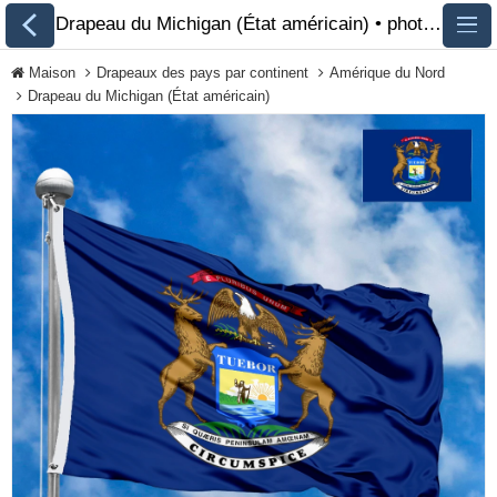
Drapeau du Michigan (État américain) • photo • description 🏁 FlagsSite.com
Maison
Drapeaux des pays par continent
Amérique du Nord
Drapeau du Michigan (État américain)
Tous les drapeaux
Drapeaux des pays
par continent
Drapeaux des
organisations
Drapeaux de la
communauté LGBT
Drapeaux historiques