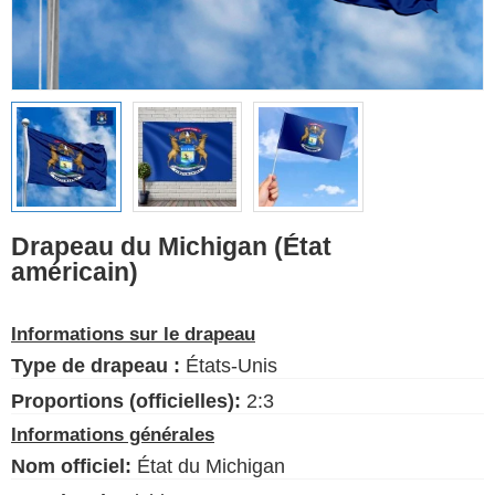
Drapeaux ethniques
Drapeaux des États-
Unis (États)
Français
Langue
Drapeau du Michigan (État
américain)
À propos de nous
Blog
Informations sur le drapeau
S'il vous plaît, aidez à soutenir
Type de drapeau :
États-Unis
ce site en faisant un petit don
Proportions (officielles):
2:3
Informations générales
Nom officiel:
État du Michigan