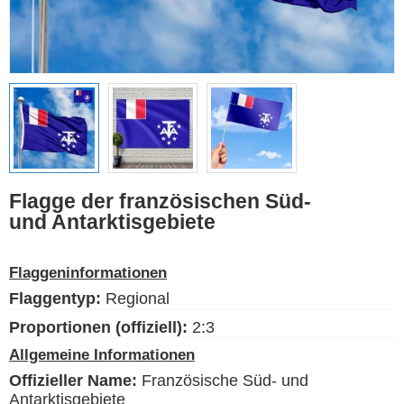
Ethnische Flaggen
Flaggen der USA
(Bundesstaaten)
Deutsch
Sprache
Flagge der französischen Süd-
und Antarktisgebiete
Über uns
Der Blog
Flaggeninformationen
Bitte unterstützen Sie diese
Flaggentyp:
Regional
Site mit einer kleinen Spende
Proportionen (offiziell):
2:3
Allgemeine Informationen
Offizieller Name:
Französische Süd- und
Antarktisgebiete