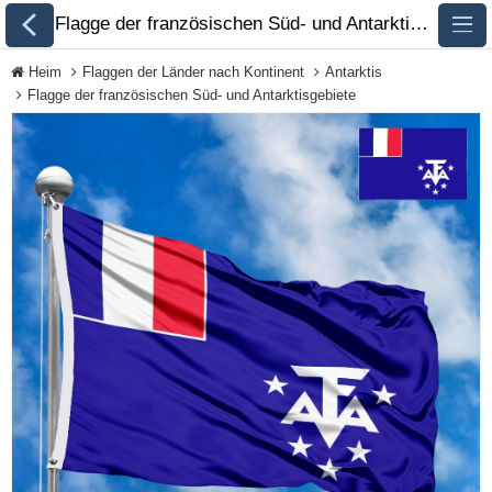
Flagge der französischen Süd- und Antarktisgebiete • foto • beschreibung 🏁 FlagsSite.com
Heim
Flaggen der Länder nach Kontinent
Antarktis
Flagge der französischen Süd- und Antarktisgebiete
Alle Flaggen
Flaggen der Länder
nach Kontinent
Flaggen von
Organisationen
Flaggen der LGBT-
Community
Historische Flaggen